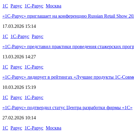
1С
Рарус
1С-Рарус
Москва
«1С-Рарус» приглашает на конференцию Russian Retail Show 20
17.03.2026 15:14
1С
1С-Рарус
Рарус
«1С‑Рарус» представил практики проведения стажерских прог
13.03.2026 14:27
1С
Рарус
1С-Рарус
«1С-Рарус» лидирует в рейтингах «Лучшие продукты 1С-Совм
10.03.2026 15:19
1С
Рарус
1С-Рарус
«1С-Рарус» подтвердил статус Центра разработки фирмы «1С»
27.02.2026 10:14
1С
Рарус
1С-Рарус
Москва