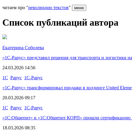
читаем про "
революцию текстов
"
меню
Список публикаций автора
Екатерина Соболева
«1С‑Рарус» представил решения для транспорта и логистики на
24.03.2026 14:56
1С
Рарус
1С-Рарус
«1С-Рарус» трансформировал продажи в холдинге United Eleme
20.03.2026 09:17
1С
Рарус
1С-Рарус
«1С:Общепит» и «1С:Общепит КОРП» прошли сертификацию 
18.03.2026 08:35