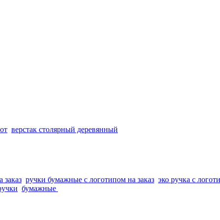
бот
верстак столярный деревянный
 заказ
ручки бумажные с логотипом на заказ
эко ручка с логот
ручки
бумажные