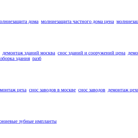
олниезащита дома
молниезащита частного дома цена
молниеза
демонтаж зданий москва
снос зданий и сооружений цена
демо
азборка здания
разб
монтаж цеха
снос заводов в москве
снос заводов
демонтаж цех
ониевые зубные импланты