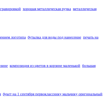
 гравировкой
хорошая металлическая ручка
металлическая
сением логотипа
бутылка для воды под нанесение
печать на
рзине
композиция из цветов в корзине маленькой
большая
я
букет на 1 сентября первокласснику мальчику оригинальный