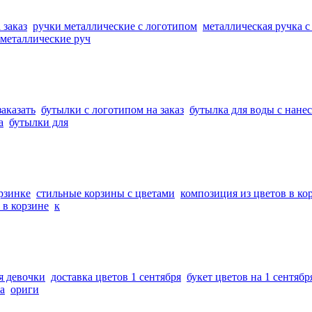
 заказ
ручки металлические с логотипом
металлическая ручка с
металлические руч
аказать
бутылки с логотипом на заказ
бутылка для воды с нане
а
бутылки для
орзинке
стильные корзины с цветами
композиция из цветов в ко
 в корзине
к
я девочки
доставка цветов 1 сентября
букет цветов на 1 сентябр
а
ориги