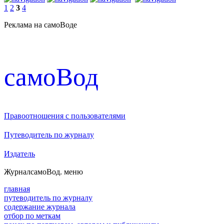
1
2
3
4
Реклама на самоВоде
cамоВод
Правоотношения с пользователями
Путеводитель по журналу
Издатель
Журнал
самоВод
. меню
главная
путеводитель по журналу
содержание журнала
отбор по меткам