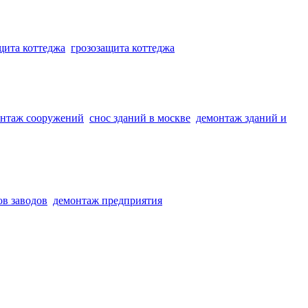
щита коттеджа
грозозащита коттеджа
нтаж сооружений
снос зданий в москве
демонтаж зданий и
ов заводов
демонтаж предприятия