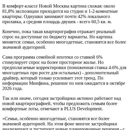
В комфорт-классе Новой Москвы картина схожая: около
81,8% экспозиции приходится на студии и 1-2-комнатные
квартиры. Однушки занимают почти 42% локального
прилавка, а средняя площадь двушек - всего 60,5 кв. м.
Конечно, пока такая квартирография отражает реальный
спрос на доступные по бюджету варианты. Но картина
меняется: семьи, особенно многодетные, становятся все более
значимой аудиторией.
Сама программа семейной ипотеки со ставкой 6%
стимулирует спрос на более просторное жилье. Но
предполагаемые корректировки (пониженная ставка 4-6% для
многодетных при росте для остальных) - дополнительный
драйвер, который только усиливает этот тренд. По
информации Минфина, решение по ним ожидается в октябре
2026 года.
Так или иначе, сегодня застройщики активно работают над
новой квартирографией, чтобы предложить семьям более
комфортные лоты, отмечают в PLUS Development.
«Семьи, особенно многодетные, становятся все более
значимой аудиторией. На этом фоне многие застройщики
анализируют и тестируют новые планировочные решения - с