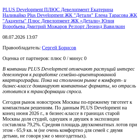
PLUS Development
ПЛЮС Девелопмент
Екатерина
Наливайко
Plus Development
ЖК "Детали"
Елена Тарасова
ЖК
"Акценты"
Плюс Девелопмент
ЖК «Детали»
Юлия
Воробьева
Дмитрий Можаров
Ре:порт
Леонид Вавилкин
08.07.2026 13:07
Правообладатель:
Сергей Борисов
Оценка от партнеров: плюс
0
/ минус
0
В компании PLUS Development отмечают растущий интерес
девелоперов к разработке семейно-ориентированной
квартирографии. Пока на столичном рынке в комфорт- и
бизнес-классе доминируют компактные форматы, но отрасль
готовится к трансформации спроса.
Сегодня рынок новостроек Москвы по-прежнему тяготеет к
компактным решениям. По данным PLUS Development на
конец июня 2026 г., в бизнес-классе в границах старой
Москвы доля студий, однушек и двушек в экспозиции
составляла 79,2%. Средняя площадь двухкомнатных лотов при
этом - 65,9 кв. м (не очень комфортно для семей с двумя
детьми, не говоря уже о многодетных).