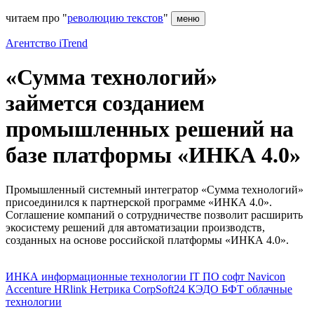
читаем про "
революцию текстов
"
меню
Агентство iTrend
«Сумма технологий»
займется созданием
промышленных решений на
базе платформы «ИНКА 4.0»
Промышленный системный интегратор «Сумма технологий»
присоединился к партнерской программе «ИНКА 4.0».
Соглашение компаний о сотрудничестве позволит расширить
экосистему решений для автоматизации производств,
созданных на основе российской платформы «ИНКА 4.0».
ИНКА
информационные технологии
IT
ПО
софт
Navicon
Accenture
HRlink
Нетрика
CorpSoft24
КЭДО
БФТ
облачные
технологии