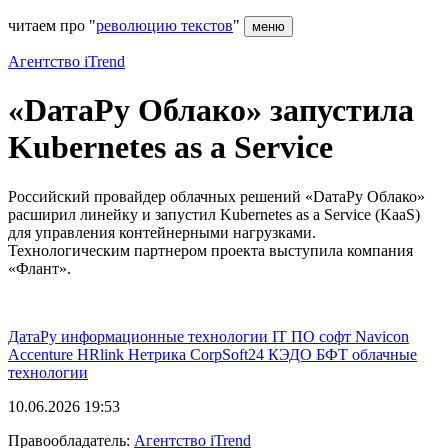
читаем про "
революцию текстов
"
меню
Агентство iTrend
«DатаРу Облако» запустила
Kubernetes as a Service
Российский провайдер облачных решений «DатаРу Облако»
расширил линейку и запустил Kubernetes as a Service (KaaS)
для управления контейнерными нагрузками.
Технологическим партнером проекта выступила компания
«Флант».
ДатаРу
информационные технологии
IT
ПО
софт
Navicon
Accenture
HRlink
Нетрика
CorpSoft24
КЭДО
БФТ
облачные
технологии
10.06.2026 19:53
Правообладатель:
Агентство iTrend