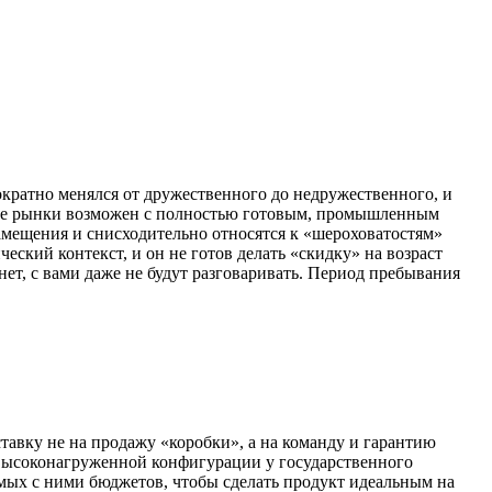
кратно менялся от дружественного до недружественного, и
ные рынки возможен с полностью готовым, промышленным
амещения и снисходительно относятся к «шероховатостям»
ский контекст, и он не готов делать «скидку» на возраст
ет, с вами даже не будут разговаривать. Период пребывания
тавку не на продажу «коробки», а на команду и гарантию
й высоконагруженной конфигурации у государственного
нимых с ними бюджетов, чтобы сделать продукт идеальным на