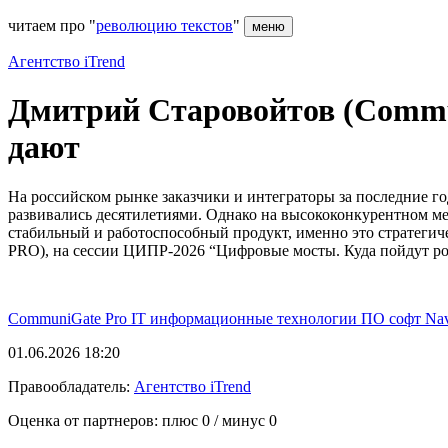
читаем про "
революцию текстов
"
меню
Агентство iTrend
Дмитрий Старовойтов (Commun
дают
На российском рынке заказчики и интеграторы за последние г
развивались десятилетиями. Однако на высококонкурентном 
стабильный и работоспособный продукт, именно это стратеги
PRO), на сессии ЦИПР-2026 “Цифровые мосты. Куда пойдут р
CommuniGate Pro
IT
информационные технологии
ПО
софт
Na
01.06.2026 18:20
Правообладатель:
Агентство iTrend
Оценка от партнеров: плюс
0
/ минус
0