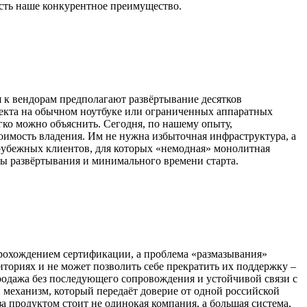
 есть наше конкурентное преимущество.
 к вендорам предполагают развёртывание десятков
екта на обычном ноутбуке или ограниченных аппаратных
егко можно объяснить. Сегодня, по нашему опыту,
имость владения. Им не нужна избыточная инфраструктура, а
зарубежных клиентов, для которых «немодная» монолитная
оты развёртывания и минимального времени старта.
рохождением сертификации, а проблема «размазывания»
ториях и не может позволить себе прекратить их поддержку –
родажа без последующего сопровождения и устойчивой связи с
 механизм, который передаёт доверие от одной российской
за продуктом стоит не одинокая компания, а большая система,