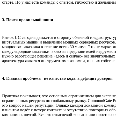
старте. Но у нас есть команды с опытом, гибкостью и желанием
3. Поиск правильной ниши
Рынок UC сегодня движется в сторону облачной инфраструкту
виртуальных машин и выделение мощных серверных ресурсов. 
мощностях заказчика в течение всего 30 минут. Это не маркет
международные заказчики, включая представителей недружест
нужно работающее решение «здесь и сейчас» без значительных 
архитектура является инструментом экономии, и на их собстве
4. Главная проблема - не качество кода, а дефицит доверия
Практика показывает, что основным ограничением для экспан
ограниченных ресурсов по глобальному рынку. CommuniGate Pro
это вопрос нашей репутации. Однако каждой локальной команд
клиентом ведёт к потере контакта и отсутствию повторных об
компании к другой. Будь то отраслевой «орган» или просто соо