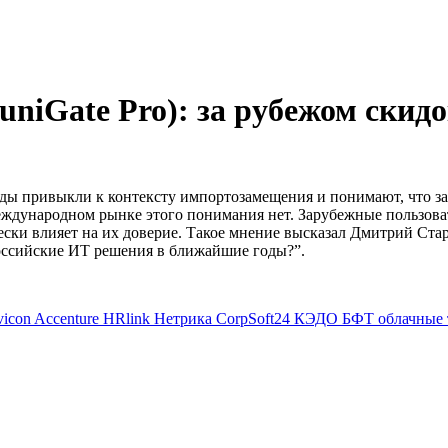
iGate Pro): за рубежом скидо
оды привыкли к контексту импортозамещения и понимают, что за
международном рынке этого понимания нет. Зарубежные пользо
чески влияет на их доверие. Такое мнение высказал Дмитрий Ст
оссийские ИТ решения в ближайшие годы?”.
vicon
Accenture
HRlink
Нетрика
CorpSoft24
КЭДО
БФТ
облачные