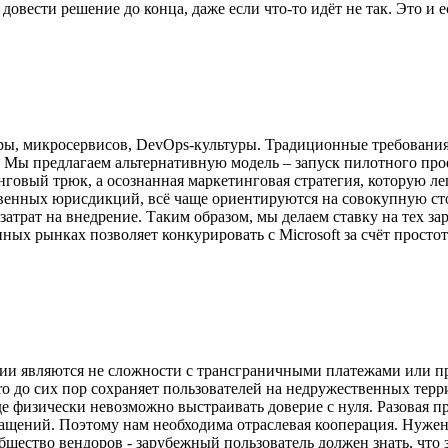
 довести решение до конца, даже если что-то идёт не так. Это и
ры, микросервисов, DevOps-культуры. Традиционные требования
Мы предлагаем альтернативную модель – запуск пилотного про
инговый трюк, а осознанная маркетинговая стратегия, которую л
венных юрисдикций, всё чаще ориентируются на совокупную сто
затрат на внедрение. Таким образом, мы делаем ставку на тех 
нных рынках позволяет конкурировать с Microsoft за счёт прост
сии являются не сложности с трансграничными платежами или п
 до сих пор сохраняет пользователей на недружественных терри
е физически невозможно выстраивать доверие с нуля. Разовая п
ращений. Поэтому нам необходима отраслевая кооперация. Нужен
бщество вендоров - зарубежный пользователь должен знать, что 