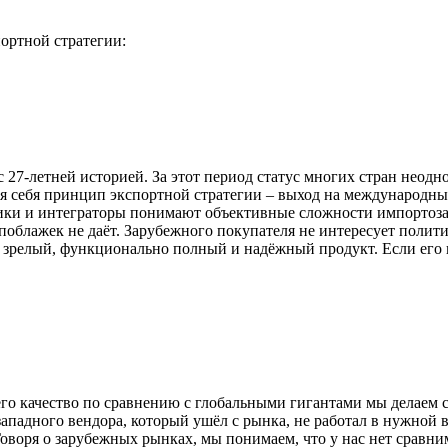
ортной стратегии:
-летней историей. За этот период статус многих стран неодно
ля себя принцип экспортной стратегии – выход на международ
зчики и интеграторы понимают объективные сложности импортоз
облажек не даёт. Зарубежного покупателя не интересует политиче
 зрелый, функционально полный и надёжный продукт. Если его н
го качество по сравнению с глобальными гигантами мы делаем с
 западного вендора, который ушёл с рынка, не работал в нужно
. Говоря о зарубежных рынках, мы понимаем, что у нас нет срав