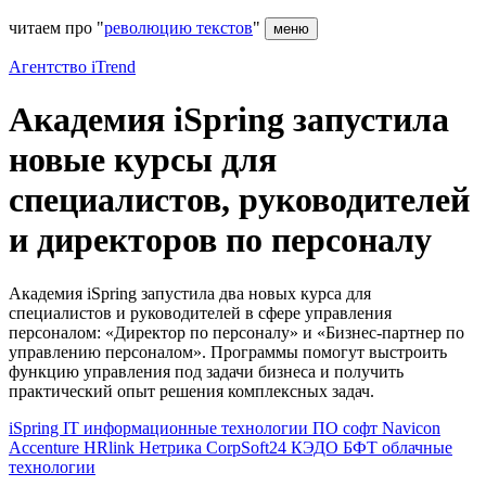
читаем про "
революцию текстов
"
меню
Агентство iTrend
Академия iSpring запустила
новые курсы для
специалистов, руководителей
и директоров по персоналу
Академия iSpring запустила два новых курса для
специалистов и руководителей в сфере управления
персоналом: «Директор по персоналу» и «Бизнес-партнер по
управлению персоналом». Программы помогут выстроить
функцию управления под задачи бизнеса и получить
практический опыт решения комплексных задач.
iSpring
IT
информационные технологии
ПО
софт
Navicon
Accenture
HRlink
Нетрика
CorpSoft24
КЭДО
БФТ
облачные
технологии