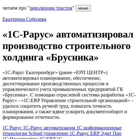
читаем про "
революцию текстов
"
меню
Екатерина Соболева
«1С-Рарус» автоматизировал
производство строительного
холдинга «Брусника»
«1С-Рарус Екатеринбург» (ранее «ЕРП ЦЕНТР»)
автоматизировал планирование, обеспечение,
диспетчирование производственных процессов и
управленческого учета промышленных предприятий ГК
«Брусника». С помощью отраслевой системы разработки «1С-
Рарус» - «1C:ERP Управление строительной организацией» –
удалось сократить ручной труд, повысить точность
планирования, а также вдвое ускорить документооборот и
формирование отчетности.
1С
Рарус
1С-Рарус
автоматизация 1С
информационные
технологии
Scloud
управление
1С‑Рарус
ERP
Эдит Про
1С:Предприятие
1С:ERP
1C