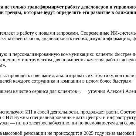
та не только трансформирует работу девелоперов и управля
тренды, которые будут определять его развитие в ближайш
еллект в работу с новыми запросами. Современные ИИ-системы
покупателей офисов, анализировать необходимую информацию, фо
вную и персонализированную коммуникацию: клиенты быстрее п
олноценным инструментом для повышения качества работы девел
ы».
ы: проводить совещания, анализировать их тематику, контролир
 целей каждого сотрудника и компании в целом более быстрым.
ышаем качество сервиса для клиентов», — уточнил Алексей Але
спользуют ИИ в своей деятельности, продолжает расти. Соотве
ы с ИИ нужны специализированные дата-центры и инфраструктур
агрузки — ни по электроснабжению, ни по возможностям для серв
а массовой реновации не происходит: в 2025 году из-за высоко