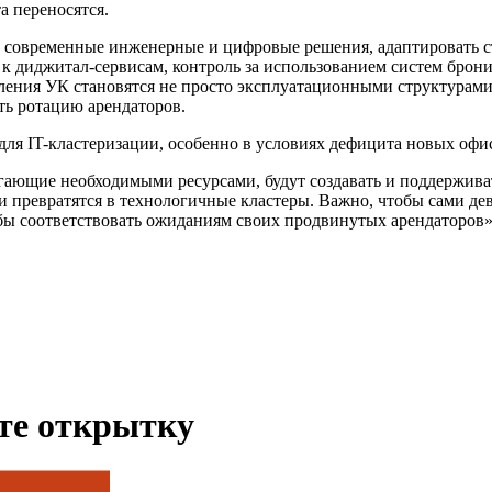
а переносятся.
современные инженерные и цифровые решения, адаптировать ст
к диджитал-сервисам, контроль за использованием систем брон
оления УК становятся не просто эксплуатационными структурами
ть ротацию арендаторов.
для IT-кластеризации, особенно в условиях дефицита новых офи
ающие необходимыми ресурсами, будут создавать и поддерживат
 и превратятся в технологичные кластеры. Важно, чтобы сами д
обы соответствовать ожиданиям своих продвинутых арендаторо
ьте открытку