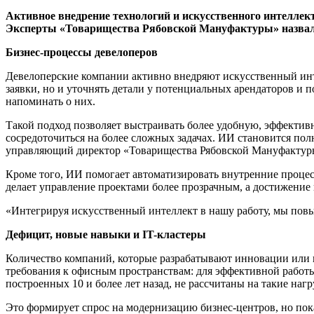
Активное внедрение технологий и искусственного интеллек
Эксперты «Товарищества Рябовской Мануфактуры» назвали 
Бизнес-процессы девелоперов
Девелоперские компании активно внедряют искусственный инт
заявки, но и уточнять детали у потенциальных арендаторов и 
напоминать о них.
Такой подход позволяет выстраивать более удобную, эффекти
сосредоточиться на более сложных задачах. ИИ становится п
управляющий директор «Товарищества Рябовской Мануфактур
Кроме того, ИИ помогает автоматизировать внутренние процесс
делает управление проектами более прозрачным, а достижение
«Интегрируя искусственный интеллект в нашу работу, мы пов
Дефицит, новые навыки и IT-кластеры
Количество компаний, которые разрабатывают инновации или и
требования к офисным пространствам: для эффективной работ
построенных 10 и более лет назад, не рассчитаны на такие н
Это формирует спрос на модернизацию бизнес-центров, но пок