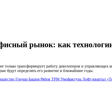
фисный рынок: как технологии
не только трансформирует работу девелоперов и управляющих к
ые будут определять его развитие в ближайшие годы.
рищество Гончар
Башня Рябов
ТРМ
Умофактура
Лофт-квартал «