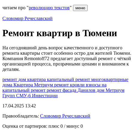
читаем про "
революцию текстов
"
меню
Словомир Речеславский
Ремонт квартир в Тюмени
На сегодняшний день вопрос качественного и доступного
ремонта квартиры стоит особенно остро для жителей Тюмени.
Компания Remontoff72 предлагает доступный ремонт с чёткой
организацией процесса, прозрачными ценами и вниманием к
деталям.
ремонт
дом
квартира
капитальный ремонт
многоквартирные
дома
Квартира
Метриум
ремонт кровли
взносы на
капитальный ремонт
ремонт фасада
Данилов дом
Метриум
Групп
СМУ-6 Инвестиции
17.04.2025 13:42
Правообладатель:
Словомир Речеславский
Оценка от партнеров: плюс
0
/ минус
0