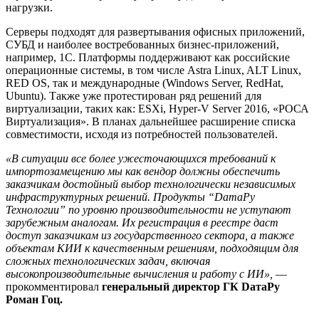
нагрузки.
Серверы подходят для развертывания офисных приложений,
СУБД и наиболее востребованных бизнес-приложений,
например, 1С. Платформы поддерживают как российские
операционные системы, в том числе Astra Linux, ALT Linux,
RED OS, так и международные (Windows Server, RedHat,
Ubuntu). Также уже протестирован ряд решений для
виртуализации, таких как: ESXi, Hyper-V Server 2016, «РОСА
Виртуализация». В планах дальнейшее расширение списка
совместимости, исходя из потребностей пользователей.
«В ситуации все более ужесточающихся требований к
импортозамещению мы как вендор должны обеспечить
заказчикам достойный выбор технологически независимых
инфраструктурных решений. Продукты “DатаРу
Технологии” по уровню производительности не уступают
зарубежным аналогам. Их регистрация в реестре даст
доступ заказчикам из государственного сектора, а также
объектам КИИ к качественным решениям, подходящим для
сложных технологических задач, включая
высокопроизводительные вычисления и работу с ИИ»,
—
прокомментировал
генеральный директор ГК DатаРу
Роман Гоц.