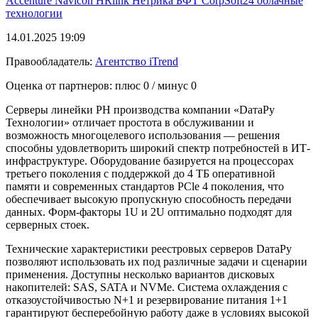
Accenture
Navicon
HRlink
Нетрика
БФТ
CorpSoft24
облачные
технологии
14.01.2025 19:09
Правообладатель:
Агентство iTrend
Оценка от партнеров: плюс
0
/ минус
0
Серверы линейки РН производства компании «DатаРу
Технологии» отличает простота в обслуживании и
возможность многоцелевого использования — решения
способны удовлетворить широкий спектр потребностей в ИТ-
инфраструктуре. Оборудование базируется на процессорах
третьего поколения с поддержкой до 4 ТБ оперативной
памяти и современных стандартов PCle 4 поколения, что
обеспечивает высокую пропускную способность передачи
данных. Форм-факторы 1U и 2U оптимально подходят для
серверных стоек.
Технические характеристики реестровых серверов DатаРу
позволяют использовать их под различные задачи и сценарии
применения. Доступны несколько вариантов дисковых
накопителей: SAS, SATA и NVMe. Система охлаждения с
отказоустойчивостью N+1 и резервирование питания 1+1
гарантируют бесперебойную работу даже в условиях высокой