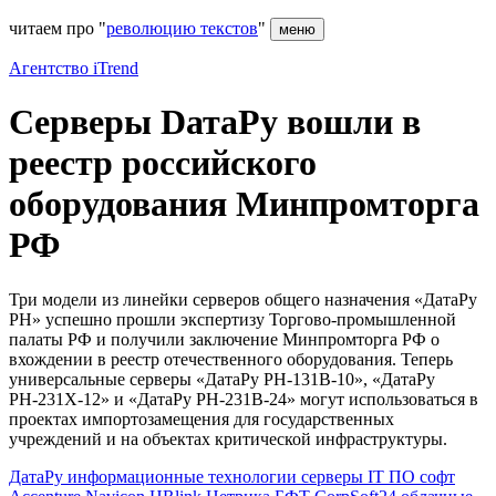
читаем про "
революцию текстов
"
меню
Агентство iTrend
Серверы DатаРу вошли в
реестр российского
оборудования Минпромторга
РФ
Три модели из линейки серверов общего назначения «ДатаРу
PH» успешно прошли экспертизу Торгово-промышленной
палаты РФ и получили заключение Минпромторга РФ о
вхождении в реестр отечественного оборудования. Теперь
универсальные серверы «ДатаРу РН-131В-10», «ДатаРу
РН-231X-12» и «ДатаРу РН-231В-24» могут использоваться в
проектах импортозамещения для государственных
учреждений и на объектах критической инфраструктуры.
ДатаРу
информационные технологии
серверы
IT
ПО
софт