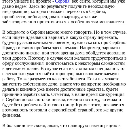
этого узнаете на проекте -
Сербия
, веб сайте, который мы уже
давно ведем. Здесь по результату получите необходимую
информацию, которая поможет переехать в Сербию,
приобрести, либо арендовать квартиру, а так же
заблаговременно приготовиться к особенностям менталитета.
В общем-то о Сербии можно много говорить. Но в том случае,
если ищете идеальный вариант, в какую страну переехать,
будучи русскоязычным человеком, нужно сказать про Сербию.
Правда и своих проблем здесь немало. Например, зарплаты
достаточно низкие, при этом аренда дома обойдется довольно
таки дорого. Поэтому в случае если желаете трудоустроиться в
сферу обслуживания, подготовьтесь к некоторым сложностям
в денежном плане. В случае если вы с опытом специалист, то
с легкостью удастся найти хорошую, высокооплачиваемую
работу. То же разумеется касается бизнеса. Если вы можете
запустить собственное дело, знаете что конкретно необходимо
делать и конечно уже имеете достаточные средства, будете
прилично зарабатывать. Отметим, в наше время конкуренция
в Сербии довольно таки низкая, именно поэтому, возможно
будет без проблем найти свою нишу. Кроме этого, появляется
возможность торговли с европейской страной, это же другие
финансы.
В большинстве своем, люди, что планируют иммиграцию в