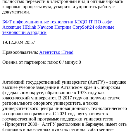
полностью перевести в электронный вид и оптимизировать
кадровые процессы вуза, ускорить и упростить работу с
документами.
БФТ
информационные технологии
КЭДО
IT
ПО
софт
Accenture
HRlink
Navicon
Нетрика
CorpSoft24
облачные
технологии
Аэродиск
19.12.2024 20:57
Правообладатель:
Агентство iTrend
Оценка от партнеров: плюс
0
/ минус
0
Алтайский государственный университет (АлтГУ) – ведущее
высшее учебное заведение в Алтайском крае и Сибирском
федеральном округе, образованное в 1973 году как
классический университет. В 2017 году он получил статус
регионального опорного университета, а также
университетского центра инновационного, технологического
и социального развития. С 2021 года вуз участвует в
государственной программе поддержки университетов
«Приоритет 2030». АлтГУ расположен в Барнауле, имеет сеть
филиалов в населенных пунктах региона, собственные