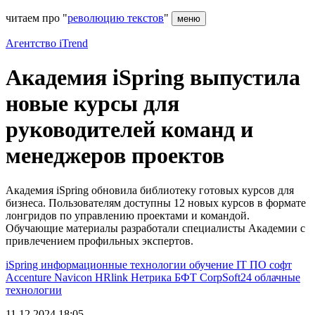
читаем про "
революцию текстов
"
меню
Агентство iTrend
Академия iSpring выпустила
новые курсы для
руководителей команд и
менеджеров проектов
Академия iSpring обновила библиотеку готовых курсов для
бизнеса. Пользователям доступны 12 новых курсов в формате
лонгридов по управлению проектами и командой.
Обучающие материалы разработали специалисты Академии с
привлечением профильных экспертов.
iSpring
информационные технологии
обучение
IT
ПО
софт
Accenture
Navicon
HRlink
Нетрика
БФТ
CorpSoft24
облачные
технологии
11.12.2024 18:05