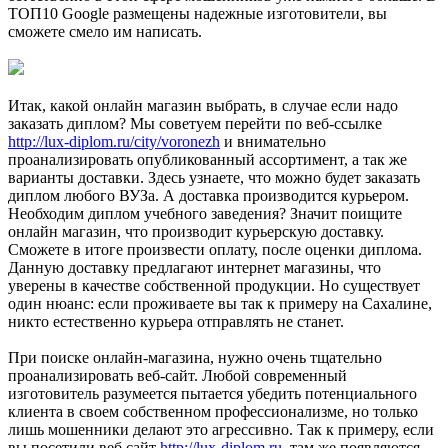
ТОП10 Google размещены надежные изготовители, вы
сможете смело им написать.
Итак, какой онлайн магазин выбрать, в случае если надо
заказать диплом? Мы советуем перейти по веб-ссылке
http://lux-diplom.ru/city/voronezh
и внимательно
проанализировать опубликованный ассортимент, а так же
варианты доставки. Здесь узнаете, что можно будет заказать
диплом любого ВУЗа. А доставка производится курьером.
Необходим диплом учебного заведения? Значит поищите
онлайн магазин, что производит курьерскую доставку.
Сможете в итоге произвести оплату, после оценки диплома.
Данную доставку предлагают интернет магазины, что
уверены в качестве собственной продукции. Но существует
один нюанс: если проживаете вы так к примеру на Сахалине,
никто естественно курьера отправлять не станет.
При поиске онлайн-магазина, нужно очень тщательно
проанализировать веб-сайт. Любой современный
изготовитель разумеется пытается убедить потенциального
клиента в своем собственном профессионализме, но только
лишь мошенники делают это агрессивно. Так к примеру, если
вы посетили веб сайт
http://lux-diplom.ru
, там же появляются