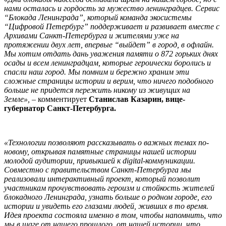
нами осталась и гордость за мужество ленинградцев. Сервис
“Блокада Ленинграда”, который команда экосистемы
“Цифровой Петербург” поддерживает и развивает вместе с
Архивами Санкт-Петербурга и жителями уже на
протяжении двух лет, впервые “выйдет” в город, в офлайн.
Мы хотим отдать дань уважения памяти о 872 горьких днях
осады и всем ленинградцам, которые героически боролись и
спасли наш город. Мы помним и бережно храним эти
сложные страницы истории и верим, что ничего подобного
больше не придется пережить никому из живущих на
Земле»,
– комментирует
Станислав Казарин, вице-
губернатор Санкт-Петербурга.
«Технологии позволяют рассказывать о важных темах по-
новому, открывая памятные страницы нашей истории
молодой аудитории, привыкшей к digital-коммуникации.
Совместно с правительством Санкт-Петербурга мы
реализовали интерактивный проект, который позволит
участникам прочувствовать героизм и стойкость жителей
блокадного Ленинграда, узнать больше о родном городе, его
истории и увидеть его глазами людей, живших в то время.
Идея проекта состояла именно в том, чтобы напомнить, что
мы в шаге от нашего прошлого, от нашей истории, что