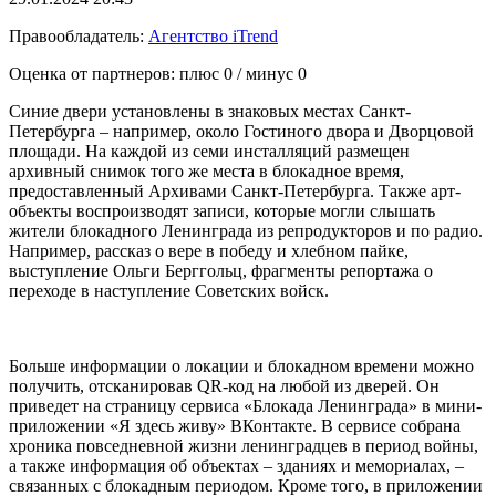
Правообладатель:
Агентство iTrend
Оценка от партнеров: плюс
0
/ минус
0
Синие двери установлены в знаковых местах Санкт-
Петербурга – например, около Гостиного двора и Дворцовой
площади. На каждой из семи инсталляций размещен
архивный снимок того же места в блокадное время,
предоставленный Архивами Санкт-Петербурга. Также арт-
объекты воспроизводят записи, которые могли слышать
жители блокадного Ленинграда из репродукторов и по радио.
Например, рассказ о вере в победу и хлебном пайке,
выступление Ольги Берггольц, фрагменты репортажа о
переходе в наступление Советских войск.
Больше информации о локации и блокадном времени можно
получить, отсканировав QR-код на любой из дверей. Он
приведет на страницу сервиса «Блокада Ленинграда» в мини-
приложении «Я здесь живу» ВКонтакте. В сервисе собрана
хроника повседневной жизни ленинградцев в период войны,
а также информация об объектах – зданиях и мемориалах, –
связанных с блокадным периодом. Кроме того, в приложении