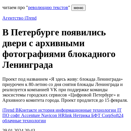
читаем про "
революцию текстов
"
меню
Агентство iTrend
В Петербурге появились
двери с архивными
фотографиями блокадного
Ленинграда
Проект под названием «Я здесь живу: блокада Ленинграда»
приурочен к 80-летию со дня снятия блокады Ленинграда и
реализуется компанией VK при поддержке команды
экосистемы городских сервисов «Цифровой Петербург» и
Архивного комитета города. Проект продлится до 15 февраля.
iTrend
ВКонтакте
история
информационные технологии
IT
ПО
софт
Accenture
Navicon
HRlink
Нетрика
БФТ
CorpSoft24
облачные технологии
29.01.2024 20:43