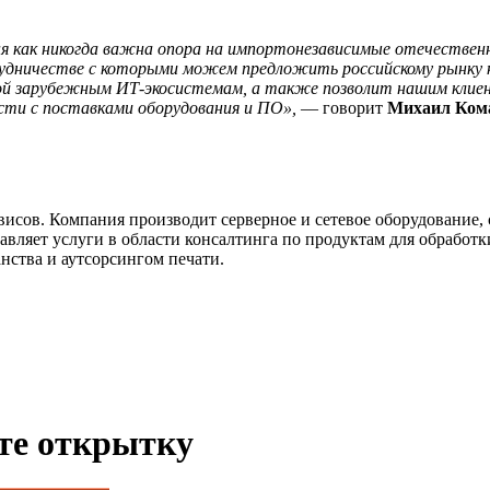
я как никогда важна опора на импортонезависимые отечествен
рудничестве с которыми можем предложить российскому рынку 
 зарубежным ИТ-экосистемам, а также позволит нашим клиент
ости с поставками оборудования и ПО»,
— говорит
Михаил Кома
исов. Компания производит серверное и сетевое оборудование
ляет услуги в области консалтинга по продуктам для обработк
нства и аутсорсингом печати.
ьте открытку