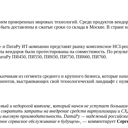
ием проверенных мировых технологий. Среди продуктов вендора 
 быть доставлены в сжатые сроки со склада в Москве. В стране 
ы» и DатаРу ИТ-компании представят рынку комплексное HCI-р
кты вендоров были протестированы на совместимость. По резуль
ДатаРу ПИ450, ПИ550, ПИ650, ПИ750, ПИ660, ПИ760.
азчикам из сегмента среднего и крупного бизнеса, которые нах
лиентов, выстраивающих свой технологический ландшафт с нул
мый и недорогой комплекс, который ничем не уступает больши
сократить затраты на внедрение средств виртуализации и СХД
высокую производительность. DатаРу — надежный российский 
ное сервисное обслуживание в будущем»,
— комментирует
Серг