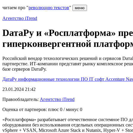
читаем про "
революцию текстов
"
меню
Агентство iTrend
DатаРу и «Росплатформа» пре
гиперконвергентной платфо
Российский вендор технологических решений и сервисов DатаР
партнерстве. ИТ-компании представят рынку комплексное реш
базе серверов DатаРу.
ДатаРу
информационные технологии
ПО
IT
софт
Accenture
Na
23.01.2024 21:42
Правообладатель:
Агентство iTrend
Оценка от партнеров: плюс
0
/ минус
0
«Росплатформа» разрабатывает отечественное системное ПО дл
оборудовании без использования отдельных операционных сис
vSphere + VSAN, Microsoft Azure Stack и Nutanix, Hyper-V + S