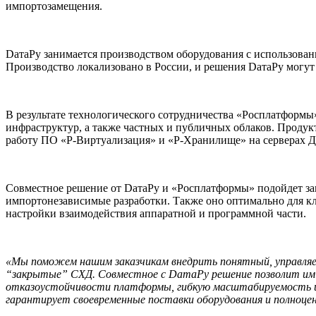
импортозамещения.
DатаРу занимается производством оборудования с использован
Производство локализовано в России, и решения DатаРу могут
В результате технологического сотрудничества «Росплатформ
инфраструктур, а также частных и публичных облаков. Проду
работу ПО «Р-Виртуализация» и «Р-Хранилище» на серверах 
Совместное решение от DатаРу и «Росплатформы» подойдет зак
импортонезависимые разработки. Также оно оптимально для к
настройки взаимодействия аппаратной и программной части.
«Мы поможем нашим заказчикам внедрить понятный, управляе
“закрытые” СХД. Совместное с DатаРу решение позволит им 
отказоустойчивости платформы, гибкую масштабируемость и 
гарантирует своевременные поставки оборудования и полноцен