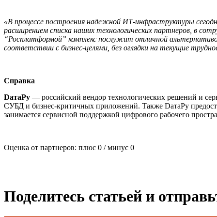
«В процессе построения надежной ИТ-инфраструктуры сегодн
расширением списка наших технологических партнеров, в сот
“Росплатформой” комплекс послужит отличной альтернативой
соответствии с бизнес-целями, без оглядки на текущие трудн
Справка
DaтaРу
— российский вендор технологических решений и серв
СУБД и бизнес-критичных приложений. Также DатаРу предостав
занимается сервисной поддержкой цифрового рабочего простра
Оценка от партнеров: плюс
0
/ минус
0
Поделитесь статьей и отправ