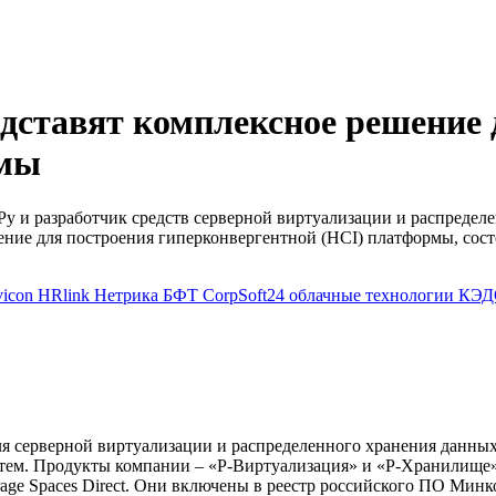
дставят комплексное решение 
рмы
у и разработчик средств серверной виртуализации и распредел
ение для построения гиперконвергентной (HCI) платформы, сос
vicon
HRlink
Нетрика
БФТ
CorpSoft24
облачные технологии
КЭД
я серверной виртуализации и распределенного хранения данных
тем. Продукты компании – «Р-Виртуализация» и «Р-Хранилище»
torage Spaces Direct. Они включены в реестр российского ПО Ми