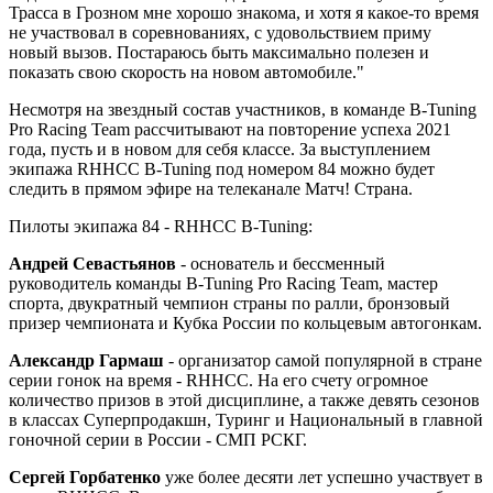
Трасса в Грозном мне хорошо знакома, и хотя я какое-то время
не участвовал в соревнованиях, с удовольствием приму
новый вызов. Постараюсь быть максимально полезен и
показать свою скорость на новом автомобиле."
Несмотря на звездный состав участников, в команде B-Tuning
Pro Racing Team рассчитывают на повторение успеха 2021
года, пусть и в новом для себя классе. За выступлением
экипажа RHHCC B-Tuning под номером 84 можно будет
следить в прямом эфире на телеканале Матч! Страна.
Пилоты экипажа 84 - RHHCC B-Tuning:
Андрей Севастьянов
- основатель и бессменный
руководитель команды B-Tuning Pro Racing Team, мастер
спорта, двукратный чемпион страны по ралли, бронзовый
призер чемпионата и Кубка России по кольцевым автогонкам.
Александр Гармаш
- организатор самой популярной в стране
серии гонок на время - RHHCC. На его счету огромное
количество призов в этой дисциплине, а также девять сезонов
в классах Суперпродакшн, Туринг и Национальный в главной
гоночной серии в России - СМП РСКГ.
Сергей Горбатенко
уже более десяти лет успешно участвует в