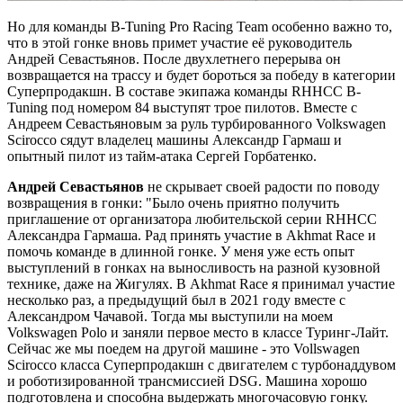
Но для команды B-Tuning Pro Racing Team особенно важно то,
что в этой гонке вновь примет участие её руководитель
Андрей Севастьянов. После двухлетнего перерыва он
возвращается на трассу и будет бороться за победу в категории
Суперпродакшн. В составе экипажа команды RHHCC B-
Tuning под номером 84 выступят трое пилотов. Вместе с
Андреем Севастьяновым за руль турбированного Volkswagen
Scirocco сядут владелец машины Александр Гармаш и
опытный пилот из тайм-атака Сергей Горбатенко.
Андрей Севастьянов
не скрывает своей радости по поводу
возвращения в гонки: "Было очень приятно получить
приглашение от организатора любительской серии RHHCC
Александра Гармаша. Рад принять участие в Akhmat Race и
помочь команде в длинной гонке. У меня уже есть опыт
выступлений в гонках на выносливость на разной кузовной
технике, даже на Жигулях. В Akhmat Race я принимал участие
несколько раз, а предыдущий был в 2021 году вместе с
Александром Чачавой. Тогда мы выступили на моем
Volkswagen Polo и заняли первое место в классе Туринг-Лайт.
Сейчас же мы поедем на другой машине - это Vollswagen
Scirocco класса Суперпродакшн с двигателем с турбонаддувом
и роботизированной трансмиссией DSG. Машина хорошо
подготовлена и способна выдержать многочасовую гонку.