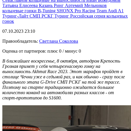
Севастьянов
кольцевые на выносливость
Иван Божедомов
Татьяна Елисеева
Казань Ринг
Артемий Мельников
кольцевые гонки
B-Tuning SHONX Pro Racing Team
Audi A1
Туринг-Лайт
СМП РСКГ Туринг
Российская серия кольцевых
гонок
07.10.2023 23:10
Правообладатель:
Светлана Соколова
Оценка от партнеров: плюс
0
/ минус
0
В ближайшее воскресенье, 8 октября, автодром Крепость
Грозная примет у себя четырехчасовую гонку на
выносливость Akhmat Race 2023. Этот марафон пройдет в
столице Чечни уже в седьмой раз, и как обычно - сразу после
финального этапа G-Drive СМП РСКГ на той же трассе.
Поэтому на старте традиционно ожидается большое
количество команд на автомобилях разных классов - от
спорт-прототипов до S1600.