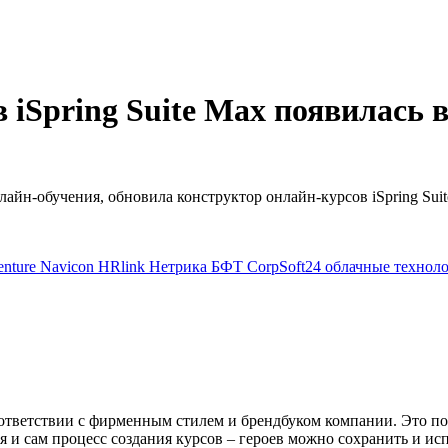
 iSpring Suite Max появилась 
лайн-обучения, обновила конструктор онлайн-курсов iSpring Su
enture
Navicon
HRlink
Нетрика
БФТ
CorpSoft24
облачные технол
соответствии с фирменным стилем и брендбуком компании. Это п
я и сам процесс создания курсов – героев можно сохранить и исп