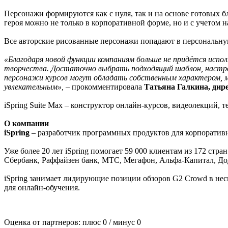
Персонажи формируются как с нуля, так и на основе готовых бл
героя можно не только в корпоративной форме, но и с учетом 
Все авторские рисованные персонажи попадают в персональную 
«Благодаря новой функции компаниям больше не придётся исп
творчества. Достаточно выбрать подходящий шаблон, настрои
персонажи курсов могут обладать собственным характером, 
увлекательным», –
прокомментировала
Татьяна Галкина, дире
iSpring Suite Max – конструктор онлайн-курсов, видеолекций, 
О компании
iSpring
– разработчик программных продуктов для корпоративн
Уже более 20 лет iSpring помогает 59 000 клиентам из 172 стран
Сбербанк, Раффайзен банк, МТС, Мегафон, Альфа-Капитал, Д
iSpring занимает лидирующие позиции обзоров G2 Crowd в неск
для онлайн-обучения.
Оценка от партнеров: плюс
0
/ минус
0