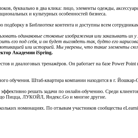
оков, буквально в два клика: лицо, элементы одежды, аксессуар
национальных и культурных особенностей бизнеса.
подборку в Библиотеке контента и доступны всем сотрудникам, у
ользовать одинаковые стоковые изображения или заказывать их
ть его под себя, и он будет выглядеть так, будто его нарисо
мотивацией или историей. Мы уверены, что такие элементы сю
ктор Академии iSpring.
тестов и диалоговых тренажёров. Он работает на базе Power Poin
ого обучения. Штаб-квартира компании находится в г. Йошкар-О
 эффективно решать задачи по онлайн-обучению. Среди клиентов ко
одо Пицца, ЛУКОЙЛ, Яндекс.Go и многие другие.
ольких номинациях. По отзывам участников сообщества eLearning