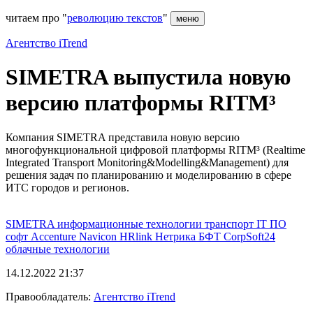
читаем про "
революцию текстов
"
меню
Агентство iTrend
SIMETRA выпустила новую
версию платформы RITM³
Компания SIMETRA представила новую версию
многофункциональной цифровой платформы RITM³ (Realtime
Integrated Transport Monitoring&Modelling&Management) для
решения задач по планированию и моделированию в сфере
ИТС городов и регионов.
SIMETRA
информационные технологии
транспорт
IT
ПО
софт
Accenture
Navicon
HRlink
Нетрика
БФТ
CorpSoft24
облачные технологии
14.12.2022 21:37
Правообладатель:
Агентство iTrend