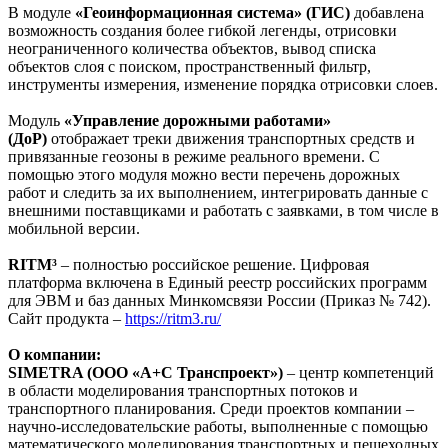
В модуле
«Геоинформационная система» (ГИС)
добавлена
возможность создания более гибкой легенды, отрисовки
неограниченного количества объектов, вывод списка
объектов слоя с поиском, пространственный фильтр,
инструменты измерения, изменение порядка отрисовки слоев.
Модуль
«Управление дорожными работами»
(ДоР)
отображает треки движения транспортных средств и
привязанные геозоны в режиме реального времени. С
помощью этого модуля можно вести перечень дорожных
работ и следить за их выполнением, интегрировать данные с
внешними поставщиками и работать с заявками, в том числе в
мобильной версии.
RITM³
– полностью российское решение. Цифровая
платформа включена в Единый реестр российских программ
для ЭВМ и баз данных Минкомсвязи России (Приказ № 742).
Сайт продукта –
https://ritm3.ru/
О компании:
SIMETRA (ООО «А+С Транспроект»)
– центр компетенций
в области моделирования транспортных потоков и
транспортного планирования. Среди проектов компании –
научно-исследовательские работы, выполненные с помощью
математического моделирования транспортных и пешеходных