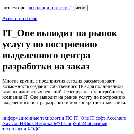
читаем про "
революцию текстов
"
меню
Агентство iTrend
IT_One выводит на рынок
услугу по построению
выделенного центра
разработки на заказ
Многие крупные предприятия сегодня рассматривают
возможность создания собственного ПО для полноценной
замены импортных решений. Реагируя на эту потребность,
компания IT_One выводит на рынок услугу по построению
выделенного центра разработки под конкретного заказчика.
информационные технологии
ПО
IT_One
IT
софт
Accenture
Navicon
HRlink
Нетрика
БФТ
CorpSoft24
облачные
технологии
КЭДО