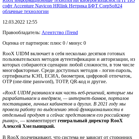
Roox
информационные технологии
кибербезопасность
IT
ПО
софт
Accenture
Navicon
HRlink
Нетрика
БФТ
CorpSoft24
облачные технологии
12.03.2022 12:55
Правообладатель:
Агентство iTrend
Оценка от партнеров: плюс
0
/ минус
0
RooX UIDM включает в себя несколько десятков готовых
пользовательских методов аутентификации и авторизации, из
которых собираются сценарии любой сложности, в том числе
многофакторные. Среди доступных методов - логин-пароль,
сертификаты КЭП, ЕСИА, биометрия, цифровой отпечаток,
OTP (one-time password), TOTP, QR-код и другие.
«RooX UIDM развивался как часть веб-решений, которые мы
разрабатываем и внедряем, — интернет-банков, порталов
поставщиков, личных кабинетов и других. В 2021 году мы
провели работу по выделению этой функциональности в
отдельный продукт и сейчас представляем его российскому
рынку»,
— комментирует
генеральный директор RooX
Алексей Хмельницкий.
В RooX подчеркивают, что система не зависит от сторонних