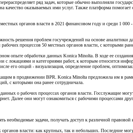
перераспределяет ряд задач, которые обычно выполняли государ
на качество оказываемых ими услуг. Также платформа помогает 
 местных органов власти в 2021 финансовом году и среди 1 000 -
жность решения проблем госучреждений на основе аналитики да
 рабочих процессов 50 местных органов власти, с которыми ране
м опыте обработки данных Konica Minolta. В ходе ее создания
вии с локациями и категориями работ, к которым относится ин
исле его опций - визуализация, определение проблем, оптимиза
ащим в продвижении BPR. Konica Minolta предложила им в рамк
ий, с которыми она ранее сотрудничала.
данных о рабочих процессах органов власти. Госслужащие могут
ет. Далее они могут ознакомиться с рабочими процессами други
ять необходимые задачи, получать доступ к различной правовой
х органов власти: как крупных, так и небольших. Последние мог