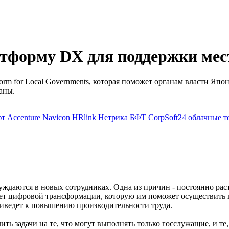
атформу DX для поддержки ме
form for Local Governments, которая поможет органам власти Я
аны.
фт
Accenture
Navicon
HRlink
Нетрика
БФТ
CorpSoft24
облачные т
ждаются в новых сотрудниках. Одна из причин - постоянно раст
чет цифровой трансформации, которую им поможет осуществить п
риведет к повышению производительности труда.
ить задачи на те, что могут выполнять только госслужащие, и те