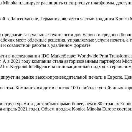
a Minolta планирует расширить спектр услуг платформы, досту
рой в Лангенхагене, Германия, является частью холдинга Konica 
: предлагает актуальные технологии для малого и среднего бизн
бочих мест: облачные решения, управляемые услуги печати, а 
и и совместной работы в удалённом формате.
 в исследовании IDC MarketScape: Worldwide Print Transformati
. А в 2021 году компания стала авторизованным партнёром Micr
0/2021от Keypoint Intelligence за инновационный подход к сервисн
лидирует на рынке высокопроизводительной печати в Европе, Це
бщества. Компания входит в список 100 наиболее устойчивых корп
ними структурами и дистрибьюторами более, чем в 80 странах Ев
 апрель 2021 года). Объем продаж Konica Minolta Europe состави