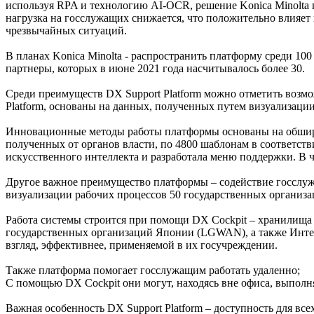
используя RPA и технологию AI-OCR, решение Konica Minolta 
нагрузка на госслужащих снижается, что положительно влияет 
чрезвычайных ситуаций.
В планах Konica Minolta - распространить платформу среди 100
партнеры, которых в июне 2021 года насчитывалось более 30.
Среди преимуществ DX Support Platform можно отметить возмо
Platform, основаны на данных, полученных путем визуализации
Инновационные методы работы платформы основаны на обширно
полученных от органов власти, по 4800 шаблонам в соответст
искусственного интеллекта и разработала меню поддержки. В ч
Другое важное преимущество платформы – содействие госслуж
визуализации рабочих процессов 50 государственных организац
Работа системы строится при помощи DX Cockpit – хранилища 
государственных организаций Японии (LGWAN), а также Интерн
взгляд, эффективнее, применяемой в их госучреждении.
Также платформа помогает госслужащим работать удаленно;
С помощью DX Cockpit они могут, находясь вне офиса, выполн
Важная особенность DX Support Platform – доступность для все