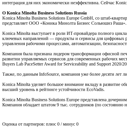
интеграция для них экономически неэффективна. Сейчас Konic
О Konica Minolta Business Solutions Russia
Konica Minolta Business Solutions Europe GmbH, со штаб-кварти
представляет ООО «Коника Минолта Бизнес Сольюшнз Раша».
Konica Minolta выступает в роли ИТ-провайдера полного цикла
ключевых направлений — продукты и сервисы для цифровых ра
управления рабочими процессами, автоматизации, безопасност
Компания была признана лидером трансформации офисной печати
развитии управляемых сервисов для современных рабочих мест
Buyers Lab PaceSetter Award for Serviceability and Support 202
Также, по данным InfoSource, компания уже более десяти лет 
Konica Minolta уделяет большое внимание вкладу в развитие о
высший уровень в рейтинге устойчивости EcoVadis.
Konica Minolta Business Solutions Europe представлена дочер
Компания обладает штатом 9 тыс. сотрудников (по состоянию на
Оценка от партнеров: плюс
0
/ минус
0