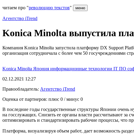
читаем про "
революцию текстов
"
меню
Агентство iTrend
Konica Minolta выпустила пл
Компания Konica Minolta запустила платформу DX Support Plat
организация сотрудничала с более чем 50 госучреждениями стр
Konica Minolta
Япония
информационные технологии
IT
ПО
со
02.12.2021 12:27
Правообладатель:
Агентство iTrend
Оценка от партнеров: плюс
0
/ минус
0
В последние годы государственные структуры Японии очень ну
на госслужащих. Снизить ее органы власти рассчитывают за с
оптимизировать и стандартизировать рабочие процессы, что п
Платформа, визуализируя объем работ, дает возможность раздел