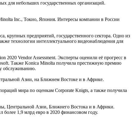
пных для небольших государственных организаций.
Minolta Inc., Токио, Япония. Интересы компании в России
еса, крупных предприятий, государственного сектора. Одно из
также технологии интеллектуального видеонаблюдения для
on 2020 Vendor Assessment. Эксперты оценили её прогресс в
osoft. Также Konica Minolta получила престижную премию
ому обслуживанию.
нтральной Азии, на Ближнем Востоке и в Африке.
ораций мира по оценкам Corporate Knigts, а также получила
ропы, Центральной Азии, Ближнего Востока и в Африки.
л более 1,9 млрд евро в 2020 финансовом году.