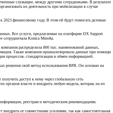
ственные служащие, между другими сотрудниками. В результате
организовать их деятельность при мобилизации в случае
 к 2023 финансовому году. В этом ей будут помогать деловые
нных. Все услуги, предлагаемые на платформе DX Support
е сотрудничала Konica Minolta.
 компания распределила 800 тыс. наименований данных,
формация. Также компания проанализировала данные при помощи
ция процессов, стандартизация и обмен информацией.
ах решения свой метод использования BPR. Он основан на
 получить доступ к нему через глобальную сеть
х органов власти и внедрить любую модель, которая, на их
 информации, реестрам и методическим рекомендациям.
ут внедрить ее совместными усилиями, так как самостоятельная