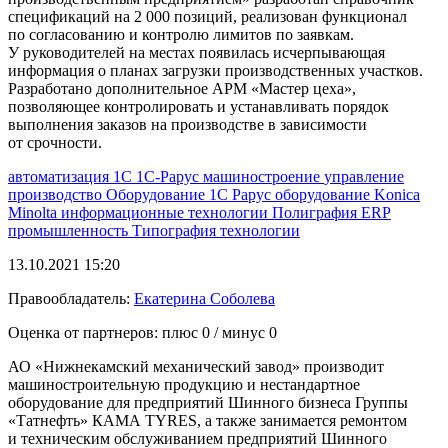
спецификаций на 2 000 позиций, реализован функционал
по согласованию и контролю лимитов по заявкам.
У руководителей на местах появилась исчерпывающая
информация о планах загрузки производственных участков.
Разработано дополнительное АРМ «Мастер цеха»,
позволяющее контролировать и устанавливать порядок
выполнения заказов на производстве в зависимости
от срочности.
автоматизация 1С
1С-Рарус
машиностроение
управление
производство
Оборудование
1С
Рарус
оборудование
Konica
Minolta
информационные технологии
Полиграфия
ERP
промышленность
Типография
технологии
13.10.2021 15:20
Правообладатель:
Екатерина Соболева
Оценка от партнеров: плюс
0
/ минус
0
АО «Нижнекамский механический завод» производит
машиностроительную продукцию и нестандартное
оборудование для предприятий Шинного бизнеса Группы
«Татнефть» КАМА TYRES, а также занимается ремонтом
и техническим обслуживанием предприятий Шинного