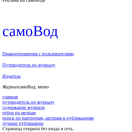
Реклама на самоВоде
cамоВод
Правоотношения с пользователями
Путеводитель по журналу
Издатель
Журнал
самоВод
. меню
главная
путеводитель по журналу
содержание журнала
отбор по меткам
поиск по партнерам, авторам и публикациям
лучшие публикации
Страница открыта без входа в сеть.