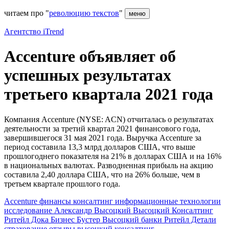
читаем про "
революцию текстов
"
меню
Агентство iTrend
Accenture объявляет об
успешных результатах
третьего квартала 2021 года
Компания Accenture (NYSE: ACN) отчиталась о результатах
деятельности за третий квартал 2021 финансового года,
завершившегося 31 мая 2021 года. Выручка Accenture за
период составила 13,3 млрд долларов США, что выше
прошлогоднего показателя на 21% в долларах США и на 16%
в национальных валютах. Разводненная прибыль на акцию
составила 2,40 доллара США, что на 26% больше, чем в
третьем квартале прошлого года.
Accenture
финансы
консалтинг
информационные технологии
исследование
Александр Высоцкий
Высоцкий Консалтинг
Ритейл Дока
Бизнес Бустер Высоцкий
банки
Ритейл Детали
страхование
отзывы высоцкий консалтинг