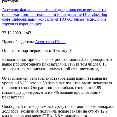
расходов.
Accenture
финансовые итоги года
финансовые результаты
информационные технологии
исследование
IT-engineering
софт
цифровизация
консалтинг
ПО
облачные технологии
торговля
коронавирус
23.12.2020 11:43
Правообладатель:
Агентство iTrend
Оценка от партнеров: плюс
0
/ минус
0
Разводненная прибыль на акцию составила 2,32 доллара, что
выше прошлогоднего показателя на 11% (в том числе 0,15
доллара за счет прибыли, полученной от инвестиций).
Операционная рентабельность (operating margin) вышла на
уровень 16,1%, что на 50 базисных пунктов выше показателя
прошлого года. Операционная прибыль составила 1,89
миллиарда долларов, что на 7% больше прошлогодних
показателей.
Свободный поток денежных средств составил 6,0 миллиардов
долларов. Компания получила новые заказы на сумму 12,9
миллиардов долларов США: 6,6 миллиардов за