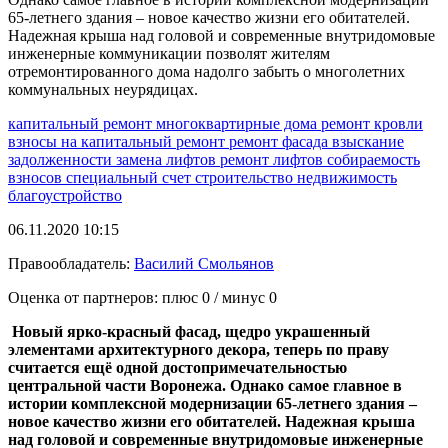
65-летнего здания – новое качество жизни его обитателей.
Надежная крыша над головой и современные внутридомовые
инженерные коммуникации позволят жителям
отремонтированного дома надолго забыть о многолетних
коммунальных неурядицах.
капитальный ремонт
многоквартирные дома
ремонт кровли
взносы на капитальный ремонт
ремонт фасада
взыскание
задолженности
замена лифтов
ремонт лифтов
собираемость
взносов
специальный счет
строительство
недвижимость
благоустройство
06.11.2020 10:15
Правообладатель:
Василий Смольянов
Оценка от партнеров: плюс
0
/ минус
0
Новый ярко-красный фасад, щедро украшенный
элементами архитектурного декора, теперь по праву
считается ещё одной достопримечательностью
центральной части Воронежа. Однако самое главное в
истории комплексной модернизации 65-летнего здания –
новое качество жизни его обитателей. Надежная крыша
над головой и современные внутридомовые инженерные