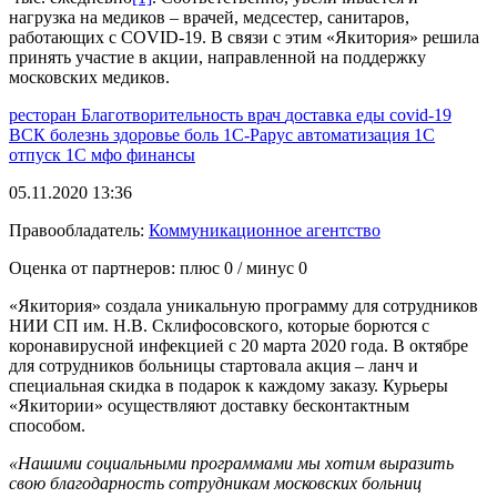
нагрузка на медиков – врачей, медсестер, санитаров,
работающих с COVID-19. В связи с этим «Якитория» решила
принять участие в акции, направленной на поддержку
московских медиков.
ресторан
Благотворительность
врач
доставка еды
covid-19
ВСК
болезнь
здоровье
боль
1С-Рарус
автоматизация 1С
отпуск
1С
мфо
финансы
05.11.2020 13:36
Правообладатель:
Коммуникационное агентство
Оценка от партнеров: плюс
0
/ минус
0
«Якитория» создала уникальную программу для сотрудников
НИИ СП им. Н.В. Склифосовского, которые борются с
коронавирусной инфекцией с 20 марта 2020 года. В октябре
для сотрудников больницы стартовала акция – ланч и
специальная скидка в подарок к каждому заказу. Курьеры
«Якитории» осуществляют доставку бесконтактным
способом.
«Нашими социальными программами мы хотим выразить
свою благодарность сотрудникам московских больниц