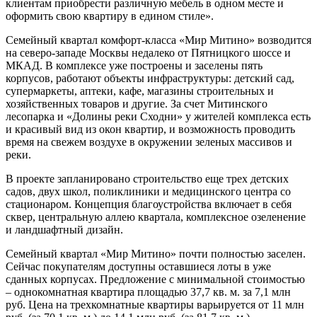
клиентам приобрести различную мебель в одном месте и
оформить свою квартиру в едином стиле».
Семейный квартал комфорт-класса «Мир Митино» возводится
на северо-западе Москвы недалеко от Пятницкого шоссе и
МКАД. В комплексе уже построены и заселены пять
корпусов, работают объекты инфраструктуры: детский сад,
супермаркеты, аптеки, кафе, магазины строительных и
хозяйственных товаров и другие. За счет Митинского
лесопарка и «Долины реки Сходни» у жителей комплекса есть
и красивый вид из окон квартир, и возможность проводить
время на свежем воздухе в окружении зеленых массивов и
реки.
В проекте запланировано строительство еще трех детских
садов, двух школ, поликлиники и медицинского центра со
стационаром. Концепция благоустройства включает в себя
сквер, центральную аллею квартала, комплексное озеленение
и ландшафтный дизайн.
Семейный квартал «Мир Митино» почти полностью заселен.
Сейчас покупателям доступны оставшиеся лоты в уже
сданных корпусах. Предложение с минимальной стоимостью
– однокомнатная квартира площадью 37,7 кв. м. за 7,1 млн
руб. Цена на трехкомнатные квартиры варьируется от 11 млн