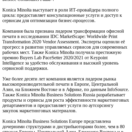
Konica Minolta выступает в роли ИТ-провайдера полного
цикла: предоставляет консультационные услуги и доступ к
сервисам для оптимизации бизнес-процессов.
Компания была признана лидером трансформации офисной
печати в исследовании IDC MarketScape: Worldwide Print
Transformation 2020 Vendor Assessment. Эксперты оценили её
прогресс в развитии управляемых сервисов для современных
рабочих мест. Также Konica Minolta получила престижную
премию Buyers Lab PaceSetter 2020/2021 от Keypoint
Intelligence за удобство обслуживания и высокий уровень
сервисной поддержки.
Уже более десяти лет компания является лидером рынка
высокопроизводительной печати в Европе, Центральной
Азии, на Ближнем Востоке и в Африке, по данным InfoSource.
Также Konica Minolta Business Solutions Russia разрабатывает
продукты и сервисы для роста эффективности маркетинговых
департаментов и предоставляет услуги по аутсорсингу
закупок маркетинговых материалов.
Konica Minolta Business Solutions Europe представлена
дочерними структурами и дистрибьюторами более, чем в 80
странах Европы, Центральной Азии, Ближнего Востока и в