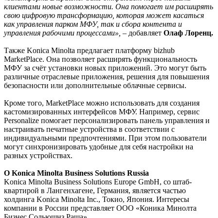
клиентами новые возможности. Она помогает им расширять
свою цифровую трансформацию, которая может касаться
как управления парком МФУ, так и сбора контента и
управления рабочими процессами»,
– добавляет
Олаф Лоренц.
Также Konica Minolta предлагает платформу bizhub
MarketPlace. Она позволяет расширять функциональность
МФУ за счёт установки новых приложений. Это могут быть
различные отраслевые приложения, решения для повышения
безопасности или дополнительные облачные сервисы.
Кроме того, MarketPlaсe можно использовать для создания
кастомизированных интерфейсов МФУ. Например, сервис
Personalize помогает персонализировать панель управления и
настраивать печатные устройства в соответствии с
индивидуальными предпочтениями. При этом пользователи
могут синхронизировать удобные для себя настройки на
разных устройствах.
О Konica Minolta Business Solutions Russia
Konica Minolta Business Solutions Europe GmbH, со штаб-
квартирой в Лангенхагене, Германия, является частью
холдинга Konica Minolta Inc., Токио, Япония. Интересы
компании в России представляет ООО «Коника Минолта
Бизнес Сольюшнз Раша».