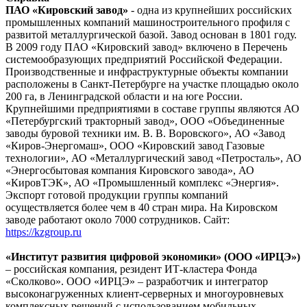
ПАО «Кировский завод»
- одна из крупнейших российских
промышленных компаний машиностроительного профиля с
развитой металлургической базой. Завод основан в 1801 году.
В 2009 году ПАО «Кировский завод» включено в Перечень
системообразующих предприятий Российской Федерации.
Производственные и инфраструктурные объекты компании
расположены в Санкт-Петербурге на участке площадью около
200 га, в Ленинградской области и на юге России.
Крупнейшими предприятиями в составе группы являются АО
«Петербургский тракторный завод», ООО «Объединенные
заводы буровой техники им. В. В. Воровского», АО «Завод
«Киров-Энергомаш», ООО «Кировский завод Газовые
технологии», АО «Металлургический завод «Петросталь», АО
«Энергосбытовая компания Кировского завода», АО
«КировТЭК», АО «Промышленный комплекс «Энергия».
Экспорт готовой продукции группы компаний
осуществляется более чем в 40 стран мира. На Кировском
заводе работают около 7000 сотрудников. Сайт:
https://kzgroup.ru
«Институт развития цифровой экономики» (ООО «ИРЦЭ»)
– российская компания, резидент ИТ-кластера Фонда
«Сколково». ООО «ИРЦЭ» – разработчик и интегратор
высоконагруженных клиент-серверных и многоуровневых
комплексных решений с использованием мобильных