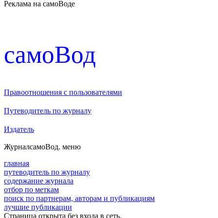
Реклама на самоВоде
cамоВод
Правоотношения с пользователями
Путеводитель по журналу
Издатель
Журнал
самоВод
. меню
главная
путеводитель по журналу
содержание журнала
отбор по меткам
поиск по партнерам, авторам и публикациям
лучшие публикации
Страница открыта без входа в сеть.