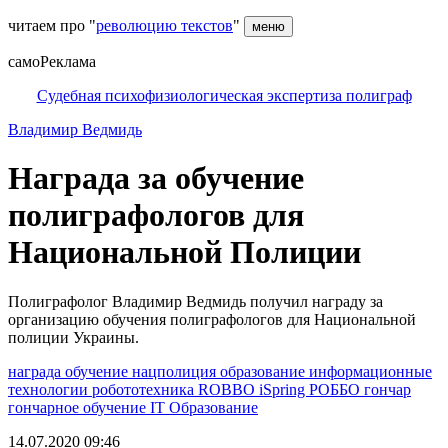
читаем про "
революцию текстов
"
меню
самоРеклама
Судебная психофизиологическая экспертиза полиграф
Владимир Ведмидь
Награда за обучение
полиграфологов для
Национальной Полиции
Полиграфолог Владимир Ведмидь получил награду за
организацию обучения полиграфологов для Национальной
полиции Украины.
награда
обучение
нацполиция
образование
информационные
технологии
робототехника
ROBBO
iSpring
РОББО
гончар
гончарное обучение
IT
Образование
14.07.2020 09:46