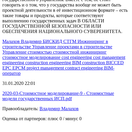
говорить и о том, что у государства вообще не может быть
проектной деятельности в её инвестиционном формате – есть
такие товары и продукты, которые соответствуют
выполнению государственных задач В ОБЛАСТИ
ГОСУДАРСТВЕННОЙ БЕЗОПАСНОСТИ ИЛИ
ОБЕСПЕЧЕНИЯ НАЦИОНАЛЬНОГО СУВЕРЕНИТЕТА.
Малахов Владимир
БИСКИД
СТГМ
Инжиниринг в
строительстве
Управление проектами в строительстве
Управление стоимостью
стоимостной инжиниринг
стоимостное моделирование
cost engineering
cost management
engineering
construction engineering
BIM
construction
BICCED
EPC
EPCM
project management
contract engineering
BIM-
оператор
31.01.2020 22:01
2020-03-Стоимостное моделирование-9 - Стоимостные
модели государственных ИСП.pdf
Правообладатель:
Владимир Малахов
Оценка от партнеров: плюс
0
/ минус
0