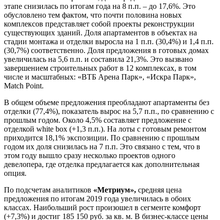
этапе снизилась по итогам года на 8 п.п. – до 17,6%. Это
обусловлено тем фактом, что почти половина новых
комплексов представляет собой проекты реконструкции
существующих зданий. Доля апартаментов в объектах на
стадии монтажа и отделки выросла на 1 п.п. (30,4%) и 1,4 п.п.
(30,7%) соответственно. Доля предложения в готовых домах
увеличилась на 5,6 п.п. и составила 21,3%. Это вызвано
завершением строительных работ в 12 комплексах, в том
числе и масштабных: «ВТБ Арена Парк», «Искра Парк»,
Match Point.
В общем объеме предложения преобладают апартаменты без
отделки (77,4%), показатель вырос на 5,7 п.п., по сравнению с
прошлым годом. Около 4,5% составляет предложение с
отделкой white box (+1,3 п.п.). На лоты с готовым ремонтом
приходится 18,1% экспозиции. По сравнению с прошлым
годом их доля снизилась на 7 п.п. Это связано с тем, что в
этом году вышло сразу несколько проектов одного
девелопера, где отделка предлагается как дополнительная
опция.
По подсчетам аналитиков
«Метриум»,
средняя цена
предложения по итогам 2019 года увеличилась в обоих
классах. Наибольший рост произошел в сегменте комфорт
(+7,3%) и достиг 185 150 руб. за кв. м. В бизнес-классе цены