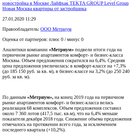
новостройка в Москве
Лайфхак
TEKTA GROUP
Level Group
Новая Москва
квартиры от застройщика
27.01.2020 11:29
Правообладатель:
ООО Метриум
Оценка от партнеров: плюс
0
/ минус
0
Аналитики компании
«Метриум»
подвели итоги года на
первичном рынке апартаментов комфорт- и бизнес-класса
Москвы. Объем предложения сократился на 6,4%. Средняя
цена предложения увеличилась: в комфорт-классе на +7,3%
(до 185 150 руб. за кв. м), в бизнес-классе на 3,2% (до 250 240
руб. за кв. м).
По данным
«Метриум»,
на конец 2019 года на первичном
рынке апартаментов комфорт- и бизнес-класса велась
реализация 68 комплексов. Объем предложения составил
около 7 360 лотов (417,5 тыс. кв.м), что на 6,4% меньше
показателя декабря 2018 года. Снижение объема предложения
отмечалось на протяжении всего года, за исключением
последнего квартала (+10,2%).