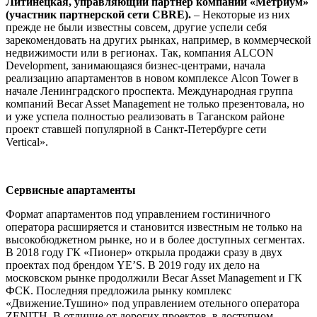
Литинецкая, управляющий партнер компании «Метриум»
(участник партнерской сети CBRE).
– Некоторые из них
прежде не были известны совсем, другие успели себя
зарекомендовать на других рынках, например, в коммерческой
недвижимости или в регионах. Так, компания ALCON
Development, занимающаяся бизнес-центрами, начала
реализацию апартаментов в новом комплексе Alcon Tower в
начале Ленинградского проспекта. Международная группа
компаний Becar Asset Management не только презентовала, но
и уже успела полностью реализовать в Таганском районе
проект ставшей популярной в Санкт-Петербурге сети
Vertical».
Сервисные апартаменты
Формат апартаментов под управлением гостиничного
оператора расширяется и становится известным не только на
высокобюджетном рынке, но и в более доступных сегментах.
В 2018 году ГК «Пионер» открыла продажи сразу в двух
проектах под брендом YE’S. В 2019 году их дело на
московском рынке продолжили Becar Asset Management и ГК
ФСК. Последняя предложила рынку комплекс
«Движение.Тушино» под управлением отельного оператора
ZENITH. В отличие от дорогих проектов, в доступном