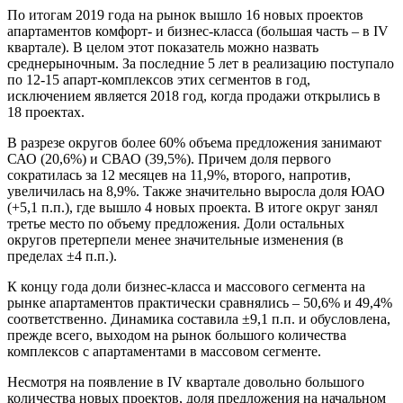
По итогам 2019 года на рынок вышло 16 новых проектов
апартаментов комфорт- и бизнес-класса (большая часть – в IV
квартале). В целом этот показатель можно назвать
среднерыночным. За последние 5 лет в реализацию поступало
по 12-15 апарт-комплексов этих сегментов в год,
исключением является 2018 год, когда продажи открылись в
18 проектах.
В разрезе округов более 60% объема предложения занимают
САО (20,6%) и СВАО (39,5%). Причем доля первого
сократилась за 12 месяцев на 11,9%, второго, напротив,
увеличилась на 8,9%. Также значительно выросла доля ЮАО
(+5,1 п.п.), где вышло 4 новых проекта. В итоге округ занял
третье место по объему предложения. Доли остальных
округов претерпели менее значительные изменения (в
пределах ±4 п.п.).
К концу года доли бизнес-класса и массового сегмента на
рынке апартаментов практически сравнялись – 50,6% и 49,4%
соответственно. Динамика составила ±9,1 п.п. и обусловлена,
прежде всего, выходом на рынок большого количества
комплексов с апартаментами в массовом сегменте.
Несмотря на появление в IV квартале довольно большого
количества новых проектов, доля предложения на начальном