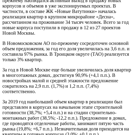
прежнему наблюдался активный выход в продажу новых
корпусов и объемов в уже экспонируемых проектах. В
частности, в составе ЖК «Новые Ватутинки» началась
реализация квартир в крупном микрорайоне «Десна»,
рассчитанном на проживание 34 тысяч человек. Всего за год
новые корпуса поступили в продажу в 12 из 27 проектов
Новой Москвы.
В Новомосковском АО по-прежнему сосредоточен основной
объем предложения, за год его доля увеличилась на 3,6 п.п. и
составила 97% рынка. В Троицком округе (ТАО) реализуется
только 3% квартир.
За год в Новой Москве еще больше увеличилась доля квартир
в многоэтажных домах, достигнув 90,9% (+4,1 п.п.). В
новостройках малой и средней этажности предложение
сократилось на 2,9 п.п. (1,7%) и 1,2 п.п. (7,4%)
соответственно.
За 2019 год наибольший объем квартир в реализации был
представлен в корпусах на начальном этапе строительной
готовности (38,7%; +5,4 п.п.) и на стадии строительно-
монтажных работ (38,5%; -12,2 п.п.). Предложение в домах,
где проводятся отделочные работы, занимают пятую часть
рынка (19,8%; +6,7 п.п.). Незначительная доля приходится на
квартиры в готовых корпусах (3,0%; +0,1 п.п.).