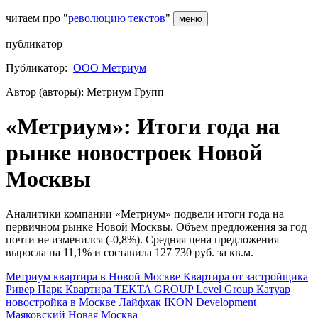
читаем про "
революцию текстов
"
меню
публикатор
Публикатор:
ООО Метриум
Автор (авторы): Метриум Групп
«Метриум»: Итоги года на
рынке новостроек Новой
Москвы
Аналитики компании «Метриум» подвели итоги года на
первичном рынке Новой Москвы. Объем предложения за год
почти не изменился (-0,8%). Средняя цена предложения
выросла на 11,1% и составила 127 730 руб. за кв.м.
Метриум
квартира в Новой Москве
Квартира от застройщика
Ривер Парк
Квартира
TEKTA GROUP
Level Group
Катуар
новостройка в Москве
Лайфхак
IKON Development
Маяковский
Новая Москва