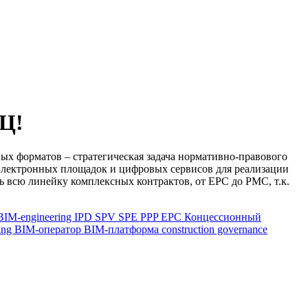
Ц!
ых форматов – стратегическая задача нормативно-правового
 электронных площадок и цифровых сервисов для реализации
ь всю линейку комплексных контрактов, от ЕРС до РМС, т.к.
BIM-engineering
IPD
SPV
SPE
PPP
EPC
Концессионный
ring
BIM-оператор
BIM-платформа
construction governance