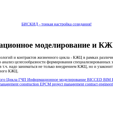
БИСКИД - тонкая настройка созидания!
ационное моделирование и КЖ
ологий и контрактов жизненного цикла - КЖЦ в рамках различн
ько анализ целесообразности формирования специализированных
т.ч. надо заниматься не только внедрением КЖЦ, но и узаконит
ового КЖЦ.
ого Цикла
ГЧП
Информационное моделирование
BICCED
BIM
 management
construction
EPCM
project management
contract enginee