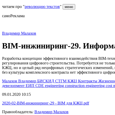
читаем про "
революцию текстов
"
меню
самоРеклама
Владимир Малахов
BIM-инжиниринг-29. Информ
Разработка концепции эффективного взаимодействия BIM-техн
регулирования цифрового строительства. Потребуется не тол
КЖЦ, но и целый ряд нецифровых стратегических изменений, в 
без культуры комплексного контракта нет эффективного цифр
Малахов Владимир
БИСКИД
СТГМ
КЖЦ
Контракты Жизненн
девелопмент
ЕИП
CDE
engineering
construction engineering
cost
09.01.2020 10:15
2020-02-BIM-инжиниринг-29 - BIM для КЖЦ.pdf
Правообладатель:
Владимир Малахов