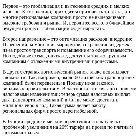
Первое – это глобализация и вытеснение средних и мелких
игроков. К сожалению, приходится признавать тот факт, что
многие региональные компании просто не выдерживают
высокие требования рынка. И, вероятнее всего, в ближайшем
будущем процесс глобализации будет нарастать.
Второе направление – это оптимизация расходов: внедрение
IT-решений, комбинация маршрутов, сокращение издержек
из-за простоя транспорта и повышение его оборачиваемости.
Но подобные схемы, опять же, доступны только крупным
компаниям с отлаженными внутренними процессами.
В других странах логистический рынок также испытывает
сложности. Так, например, около 60 литовских транспортных
компаний были перевезены в Польшу из-за законов,
вводимых правительством. В частности, это связано с новыми
налоговыми изменениями: теперь сумма налоговых выплат
для транспортных компаний в Литве может достигать
миллиона евро в год. Такая сумма делает работу
региональных фирм просто нерентабельной.
В Турции средние и мелкие перевозчики столкнулись с
проблемой увеличения на 20% тарифа на проезд по платным
автомагистралям.