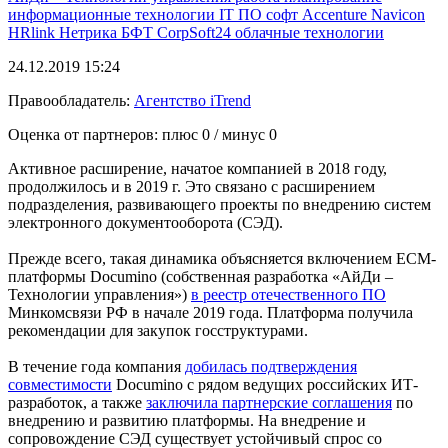
информационные технологии
IT
ПО
софт
Accenture
Navicon
HRlink
Нетрика
БФТ
CorpSoft24
облачные технологии
24.12.2019 15:24
Правообладатель:
Агентство iTrend
Оценка от партнеров: плюс
0
/ минус
0
Активное расширение, начатое компанией в 2018 году,
продолжилось и в 2019 г. Это связано с расширением
подразделения, развивающего проекты по внедрению систем
электронного документооборота (СЭД).
Прежде всего, такая динамика объясняется включением ECM-
платформы Documino (собственная разработка «АйДи –
Технологии управления»)
в реестр отечественного ПО
Минкомсвязи РФ в начале 2019 года. Платформа получила
рекомендации для закупок госструктурами.
В течение года компания
добилась подтверждения
совместимости
Documino с рядом ведущих российских ИТ-
разработок, а также
заключила партнерские соглашения
по
внедрению и развитию платформы. На внедрение и
сопровождение СЭД существует устойчивый спрос со