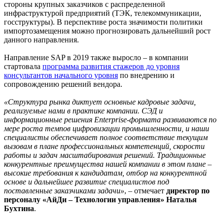
стороны крупных заказчиков с распределенной
инфраструктурой предприятий (ТЭК, телекоммуникации,
госструктуры). В перспективе роста значимости политики
импортозамещения можно прогнозировать дальнейший рост
данного направления.
Направление SAP в 2019 также выросло – в компании
стартовала
программа развития стажеров до уровня
консультантов начального уровня
по внедрению и
сопровождению решений вендора.
«Структура рынка диктует основные кадровые задачи,
реализуемые нами в практике компании. СЭД и
информационные решения Enterprise-формата развиваются по
мере роста темпов цифровизации промышленности, и наши
специалисты обеспечивает полное соответствие текущим
вызовам в плане профессиональных компетенций, скорости
работы и задач масштабирования решений. Традиционные
конкурентные преимущества нашей компании в этом плане –
высокие требования к кандидатам, отбор на конкурентной
основе и дальнейшее развитие специалистов под
поставленные заказчиками задачи»
, – отмечает
директор по
персоналу «АйДи – Технологии управления» Наталья
Бухтина
.