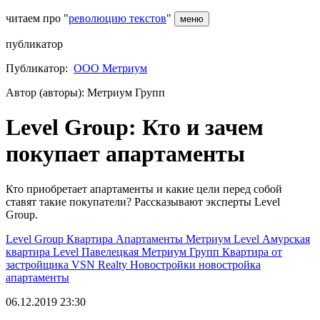
читаем про "
революцию текстов
"
меню
публикатор
Публикатор:
ООО Метриум
Автор (авторы): Метриум Групп
Level Group: Кто и зачем
покупает апартаменты
Кто приобретает апартаменты и какие цели перед собой
ставят такие покупатели? Рассказывают эксперты Level
Group.
Level Group
Квартира
Апартаменты
Метриум
Level Амурская
квартира
Level Павелецкая
Метриум Групп
Квартира от
застройщика
VSN Realty
Новостройки
новостройка
апартаменты
06.12.2019 23:30