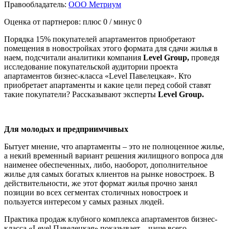
Правообладатель:
ООО Метриум
Оценка от партнеров: плюс
0
/ минус
0
Порядка 15% покупателей апартаментов приобретают
помещения в новостройках этого формата для сдачи жилья в
наем, подсчитали аналитики компания
Level
Group
,
проведя
исследование покупательской аудитории проекта
апартаментов бизнес-класса «Level Павелецкая». Кто
приобретает апартаменты и какие цели перед собой ставят
такие покупатели? Рассказывают эксперты
Level Group.
Для молодых и предприимчивых
Бытует мнение, что апартаменты – это не полноценное жилье,
а некий временный вариант решения жилищного вопроса для
наименее обеспеченных, либо, наоборот, дополнительное
жилье для самых богатых клиентов на рынке новостроек. В
действительности, же этот формат жилья прочно занял
позиции во всех сегментах столичных новостроек и
пользуется интересом у самых разных людей.
Практика продаж клубного комплекса апартаментов бизнес-
класса «Level Павелецкая» показывает – чаще всего