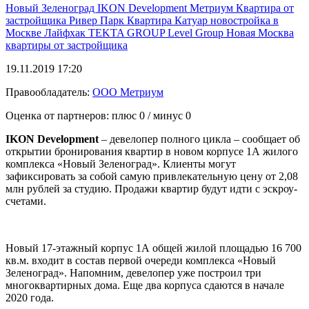
Новый Зеленоград
IKON Development
Метриум
Квартира от
застройщика
Ривер Парк
Квартира
Катуар
новостройка в
Москве
Лайфхак
TEKTA GROUP
Level Group
Новая Москва
квартиры от застройщика
19.11.2019 17:20
Правообладатель:
ООО Метриум
Оценка от партнеров: плюс
0
/ минус
0
IKON Development
– девелопер полного цикла – сообщает об
открытии бронирования квартир в новом корпусе 1А жилого
комплекса «Новый Зеленоград». Клиенты могут
зафиксировать за собой самую привлекательную цену от 2,08
млн рублей за студию. Продажи квартир будут идти с эскроу-
счетами.
Новый 17-этажный корпус 1А общей жилой площадью 16 700
кв.м. входит в состав первой очереди комплекса «Новый
Зеленоград». Напомним, девелопер уже построил три
многоквартирных дома. Еще два корпуса сдаются в начале
2020 года.