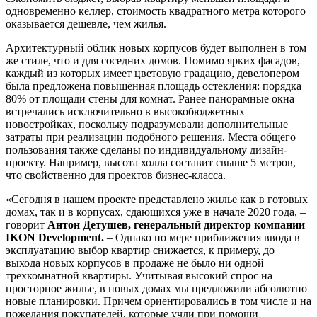
одновременно келлер, стоимость квадратного метра которого
оказывается дешевле, чем жилья.
Архитектурный облик новых корпусов будет выполнен в том
же стиле, что и для соседних домов. Помимо ярких фасадов,
каждый из которых имеет цветовую градацию, девелопером
была предложена повышенная площадь остекления: порядка
80% от площади стены для комнат. Ранее панорамные окна
встречались исключительно в высокобюджетных
новостройках, поскольку подразумевали дополнительные
затраты при реализации подобного решения. Места общего
пользования также сделаны по индивидуальному дизайн-
проекту. Например, высота холла составит свыше 5 метров,
что свойственно для проектов бизнес-класса.
«Сегодня в нашем проекте представлено жилье как в готовых
домах, так и в корпусах, сдающихся уже в начале 2020 года, –
говорит
Антон Детушев, генеральный директор компании
IKON Development.
– Однако по мере приближения ввода в
эксплуатацию выбор квартир снижается, к примеру, до
выхода новых корпусов в продаже не было ни одной
трехкомнатной квартиры. Учитывая высокий спрос на
просторное жилье, в новых домах мы предложили абсолютно
новые планировки. Причем ориентировались в том числе и на
пожелания покупателей, которые учли при помощи