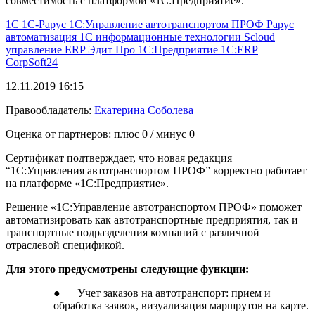
совместимость с платформой «1С:Предприятие».
1С
1С-Рарус
1С:Управление автотранспортом ПРОФ
Рарус
автоматизация 1С
информационные технологии
Scloud
управление
ERP
Эдит Про
1С:Предприятие
1С:ERP
CorpSoft24
12.11.2019 16:15
Правообладатель:
Екатерина Соболева
Оценка от партнеров: плюс
0
/ минус
0
Сертификат подтверждает, что новая редакция
“1С:Управления автотранспортом ПРОФ” корректно работает
на платформе «1С:Предприятие».
Решение «1С:Управление автотранспортом ПРОФ» поможет
автоматизировать как автотранспортные предприятия, так и
транспортные подразделения компаний с различной
отраслевой спецификой.
Для этого предусмотрены следующие функции:
● Учет заказов на автотранспорт: прием и
обработка заявок, визуализация маршрутов на карте.