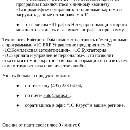
программы подключиться к личному кабинету
«Газпромнефть» и управлять топливными картами и
загружать данные по заправкам в 1С.
● с сервисом «Штрафов Нет», при помощи которого
можно отслеживать и загружать штрафы в программу.
Технология Enterprise Data поможет настроить обмен данными
с программами «1С:ERP Управление предприятием 2»,
«1C:Комплексная автоматизация», «1С:Бухгалтерия»,
«1С:Зарплата и управление персоналом». Это позволит
отказаться от многократного ввода информации и снизить тем
самым трудозатраты и количество ошибок.
Узнать больше о продукте можно:
● по телефону (495) 223-04-04;
● по почте
auto@rarus.ru
;
● обратившись в офис “1С-Рарус” в вашем регионе.
Оценка от партнеров: плюс
0
/ минус
0