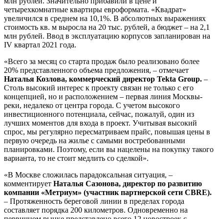
млн рублей. Значительно прибавили в цене и
четырехкомнатные квартиры евроформата. «Квадрат»
увеличился в среднем на 10,1%. В абсолютных выражениях
стоимость кв. м выросла на 20 тыс. рублей, а бюджет – на 2,1
млн рублей. Ввод в эксплуатацию корпусов запланирован на
IV квартал 2021 года.
«Всего за месяц со старта продаж было реализовано более
20% представленного объема предложения, – отмечает
Наталья Козлова, коммерческий директор Tekta Group.
–
Столь высокий интерес к проекту связан не только с его
концепцией, но и расположением – первая линия Москвы-
реки, недалеко от центра города. С учетом высокого
инвестиционного потенциала, сейчас, пожалуй, один из
лучших моментов для входа в проект. Учитывая высокий
спрос, мы регулярно пересматриваем прайс, повышая цены в
первую очередь на жилье с самыми востребованными
планировками. Поэтому, если вы нацелены на покупку такого
варианта, то не стоит медлить со сделкой».
«В Москве сложилась парадоксальная ситуация, –
комментирует
Наталья Сазонова, директор по развитию
компании «Метриум» (участник партнерской сети CBRE).
– Протяженность береговой линии в пределах города
составляет порядка 200 километров. Одновременно на
первичном рынке представлено всего 12 новостроек с