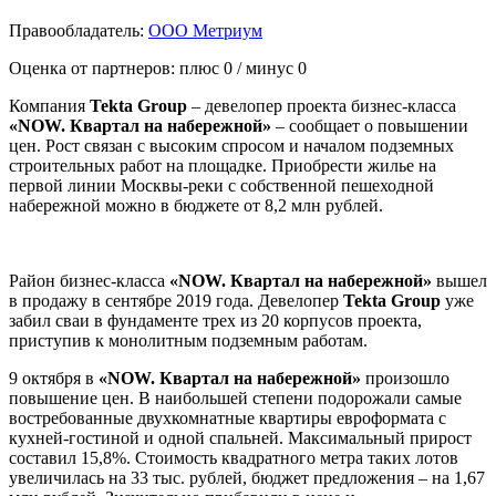
Правообладатель:
ООО Метриум
Оценка от партнеров: плюс
0
/ минус
0
Компания
Tekta
Group
– девелопер проекта бизнес-класса
«
NOW. Квартал на набережной»
– сообщает о повышении
цен. Рост связан с высоким спросом и началом подземных
строительных работ на площадке. Приобрести жилье на
первой линии Москвы-реки с собственной пешеходной
набережной можно в бюджете от 8,2 млн рублей.
Район бизнес-класса
«
NOW. Квартал на набережной»
вышел
в продажу в сентябре 2019 года. Девелопер
Tekta
Group
уже
забил сваи в фундаменте трех из 20 корпусов проекта,
приступив к монолитным подземным работам.
9 октября в
«
NOW. Квартал на набережной»
произошло
повышение цен. В наибольшей степени подорожали самые
востребованные двухкомнатные квартиры евроформата с
кухней-гостиной и одной спальней. Максимальный прирост
составил 15,8%. Стоимость квадратного метра таких лотов
увеличилась на 33 тыс. рублей, бюджет предложения – на 1,67