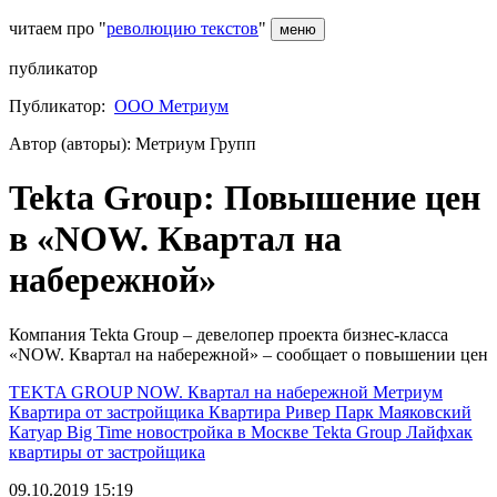
читаем про "
революцию текстов
"
меню
публикатор
Публикатор:
ООО Метриум
Автор (авторы): Метриум Групп
Tekta Group: Повышение цен
в «NOW. Квартал на
набережной»
Компания Tekta Group – девелопер проекта бизнес-класса
«NOW. Квартал на набережной» – сообщает о повышении цен
TEKTA GROUP
NOW. Квартал на набережной
Метриум
Квартира от застройщика
Квартира
Ривер Парк
Маяковский
Катуар
Big Time
новостройка в Москве
Tekta Group
Лайфхак
квартиры от застройщика
09.10.2019 15:19