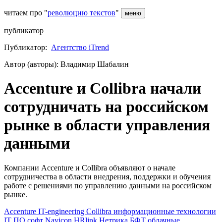
читаем про "
революцию текстов
"
меню
публикатор
Публикатор:
Агентство iTrend
Автор (авторы): Владимир Шабалин
Accenture и Collibra начали
сотрудничать на российском
рынке в области управления
данными
Компании Accenture и Collibra объявляют о начале
сотрудничества в области внедрения, поддержки и обучения
работе с решениями по управлению данными на российском
рынке.
Accenture
IT-engineering
Collibra
информационные технологии
IT
ПО
софт
Navicon
HRlink
Нетрика
БФТ
облачные