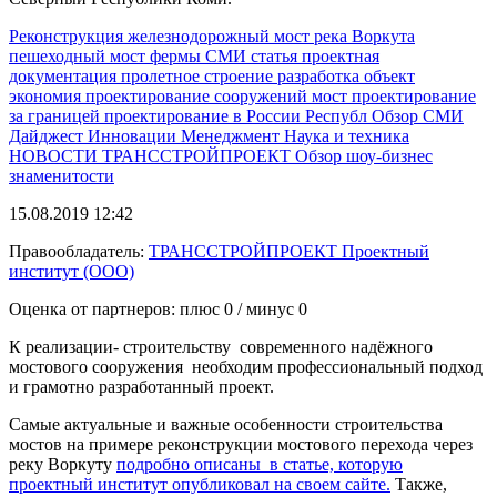
Реконструкция
железнодорожный мост
река Воркута
пешеходный мост
фермы
СМИ
статья
проектная
документация
пролетное строение
разработка
объект
экономия
проектирование сооружений
мост
проектирование
за границей
проектирование в России
Республ
Обзор СМИ
Дайджест
Инновации
Менеджмент
Наука и техника
НОВОСТИ
ТРАНССТРОЙПРОЕКТ
Обзор
шоу-бизнес
знаменитости
15.08.2019 12:42
Правообладатель:
ТРАНССТРОЙПРОЕКТ Проектный
институт (ООО)
Оценка от партнеров: плюс
0
/ минус
0
К реализации- строительству современного надёжного
мостового сооружения необходим профессиональный подход
и грамотно разработанный проект.
Самые актуальные и важные особенности строительства
мостов на примере реконструкции мостового перехода через
реку Воркуту
подробно описаны в статье, которую
проектный институт опубликовал на своем сайте.
Также,