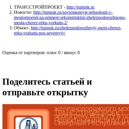
ТРАНССТРОЙПРОЕКТ -
http://tspmsk.ru
Новости-
http://tspmsk.ru/sovremennyie-tehnologii-v-
mostostroenii-na-primere-rekonstruktsii-zheleznodorozhnogo-
mosta-cherez-reku-vorkutu-2/
Объект-
http://tspmsk.ru/zheleznodorozhnyiy-most-cherez-
reku-vorkutu-pos-severnyiy/
Оценка от партнеров: плюс
0
/ минус
0
Поделитесь статьей и
отправьте открытку