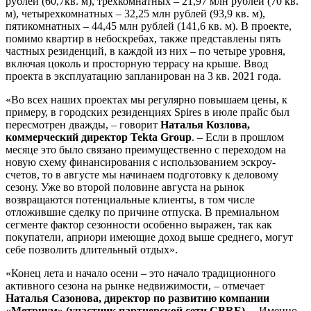
рублей (60,7кв. м), трехкомнатных – 21,97 млн рублей (70 кв.
м), четырехкомнатных – 32,25 млн рублей (93,9 кв. м),
пятикомнатных – 44,45 млн рублей (141,6 кв. м). В проекте,
помимо квартир в небоскребах, также представлены пять
частных резиденций, в каждой из них – по четыре уровня,
включая цоколь и просторную террасу на крыше. Ввод
проекта в эксплуатацию запланирован на 3 кв. 2021 года.
«Во всех наших проектах мы регулярно повышаем цены, к
примеру, в городских резиденциях Spires в июле прайс был
пересмотрен дважды, – говорит
Наталья Козлова,
коммерческий директор Tekta
Group
. – Если в прошлом
месяце это было связано преимущественно с переходом на
новую схему финансирования с использованием эскроу-
счетов, то в августе мы начинаем подготовку к деловому
сезону. Уже во второй половине августа на рынок
возвращаются потенциальные клиенты, в том числе
отложившие сделку по причине отпуска. В премиальном
сегменте фактор сезонности особенно выражен, так как
покупатели, априори имеющие доход выше среднего, могут
себе позволить длительный отдых».
«Конец лета и начало осени – это начало традиционного
активного сезона на рынке недвижимости, – отмечает
Наталья Сазонова, директор по развитию компании
«Метриум» (участник партнерской сети CBRE)
. – Именно