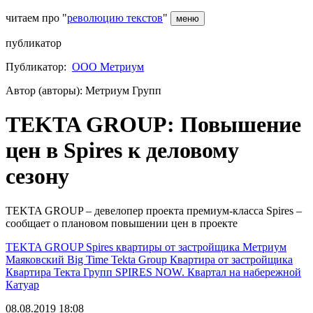
читаем про "
революцию текстов
"
меню
публикатор
Публикатор:
ООО Метриум
Автор (авторы): Метриум Групп
TEKTA GROUP: Повышение
цен в Spires к деловому
сезону
TEKTA GROUP – девелопер проекта премиум-класса Spires –
сообщает о плановом повышении цен в проекте
TEKTA GROUP
Spires
квартиры от застройщика
Метриум
Маяковский
Big Time
Tekta Group
Квартира от застройщика
Квартира
Текта Групп
SPIRES
NOW. Квартал на набережной
Катуар
08.08.2019 18:08