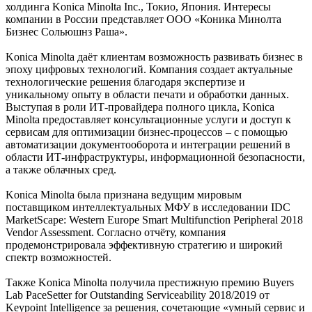
холдинга Konica Minolta Inc., Токио, Япония. Интересы
компании в России представляет ООО «Коника Минолта
Бизнес Сольюшнз Раша».
Konica Minolta даёт клиентам возможность развивать бизнес в
эпоху цифровых технологий. Компания создает актуальные
технологические решения благодаря экспертизе и
уникальному опыту в области печати и обработки данных.
Выступая в роли ИТ-провайдера полного цикла, Konica
Minolta предоставляет консультационные услуги и доступ к
сервисам для оптимизации бизнес-процессов – с помощью
автоматизации документооборота и интеграции решений в
области ИТ-инфраструктуры, информационной безопасности,
а также облачных сред.
Konica Minolta была признана ведущим мировым
поставщиком интеллектуальных МФУ в исследовании IDC
MarketScape: Western Europe Smart Multifunction Peripheral 2018
Vendor Assessment. Согласно отчёту, компания
продемонстрировала эффективную стратегию и широкий
спектр возможностей.
Также Konica Minolta получила престижную премию Buyers
Lab PaceSetter for Outstanding Serviceability 2018/2019 от
Keypoint Intelligence за решения, сочетающие «умный сервис и