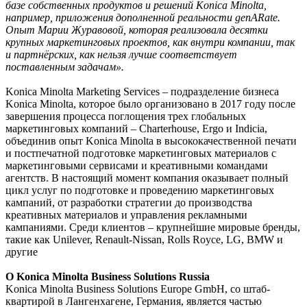
базе собственных продуктов и решений Konica Minolta,
например, приложения дополненной реальности genARate.
Опыт Марии Журавовой, которая реализовала десятки
крупных маркетинговых проектов, как внутри компании, так
и партнёрских, как нельзя лучше соответствует
поставленным задачам».
Konica Minolta Marketing Services – подразделение бизнеса
Konica Minolta, которое было организовано в 2017 году после
завершения процесса поглощения трех глобальных
маркетинговых компаний – Charterhouse, Ergo и Indicia,
объединив опыт Konica Minolta в высококачественной печати
и постпечатной подготовке маркетинговых материалов с
маркетинговыми сервисами и креативными командами
агентств. В настоящий момент компания оказывает полный
цикл услуг по подготовке и проведению маркетинговых
кампаний, от разработки стратегии до производства
креативных материалов и управления рекламными
кампаниями. Среди клиентов – крупнейшие мировые бренды,
такие как Unilever, Renault-Nissan, Rolls Royce, LG, BMW и
другие
О Konica Minolta Business Solutions Russia
Konica Minolta Business Solutions Europe GmbH, со штаб-
квартирой в Лангенхагене, Германия, является частью