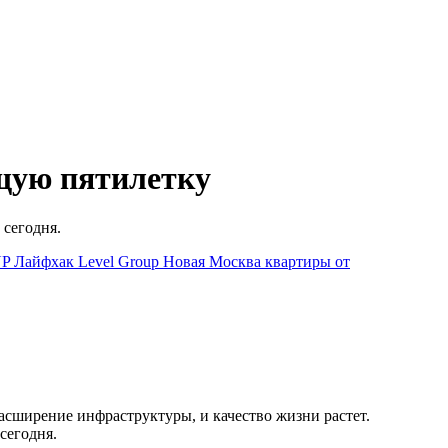
ущую пятилетку
 сегодня.
UP
Лайфхак
Level Group
Новая Москва
квартиры от
асширение инфраструктуры, и качество жизни растет.
сегодня.