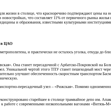
ля жизни в столице, что красноречиво подтверждают цены на но
ир в новостройках, что составляет 11% от первичного рынка жил
едицины и образования, известными культурными институциями
т в ЦАО
метрополитена, и практически не осталось уголка, откуда до б
цовская». Она станет пересадочной с Арбатско-Покровской на Б
зел. Уникальной чертой этого ТПУ станет пешеходный мост чер
чительно улучшит обеспеченность скоростным транспортом Басма
ьническую.
ранспортно-пересадочный узел – «Рижская». Помимо одноименной
еконструировано старейшее в столице трамвайное депо им. Апа
ан к работе с современными низкопольными вагонами «Витязь-М»