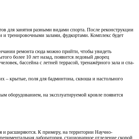
ов для занятия разными видами спорта. После реконструкции
и и тренировочными залами, фудкортами. Комплекс будет
ончании ремонта сюда можно прийти, чтобы увидеть
того более 10 лет назад, появится ледовый дворец
еловек, бассейна с летней террасой, тренажёрного зала и спа-
х – крытые, поля для бадминтона, сквоша и настольного
ым оборудованием, на эксплуатируемой кровле появится
 и расширяются. К примеру, на территории Научно-
спериментальная лаборатория, стационарное отделение скорой