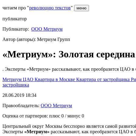
читаем про "
революцию текстов
"
меню
публикатор
Публикатор:
ООО Метриум
Автор (авторы): Метриум Групп
«Метриум»: Золотая середина
. Эксперты «Метриум» рассказывают, как преобразится ЦАО в 
Метриум
ЦАО
Квартира в Москве
Квартира от застройщика
Ри
застройщика
28.06.2019 18:34
Правообладатель:
ООО Метриум
Оценка от партнеров: плюс
0
/ минус
0
Центральный округ Москвы бесспорно является самой развитой 
Эксперты
«Метриум»
рассказывают, как преобразится ЦАО в 