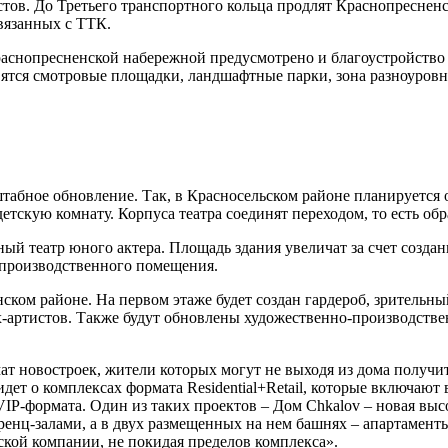
тов. До Третьего транспортного кольца продлят Краснопресне
связанных с ТТК.
снопресненской набережной предусмотрено и благоустройство т
вятся смотровые площадки, ландшафтные парки, зона разноуров
абное обновление. Так, в Красносельском районе планируется о
етскую комнату. Корпуса театра соединят переходом, то есть обр
й театр юного актера. Площадь здания увеличат за счет создан
но-производственного помещения.
ком районе. На первом этаже будет создан гардероб, зрительны
-артистов. Также будут обновлены художественно-производстве
ат новостроек, жители которых могут не выходя из дома получит
идет о комплексах формата Residential+Retail, которые включают
и VIP-формата. Один из таких проектов – Дом Chkalov – новая вы
енц-залами, а в двух размещенных на нем башнях – апартаменты
ской компании, не покидая пределов комплекса».