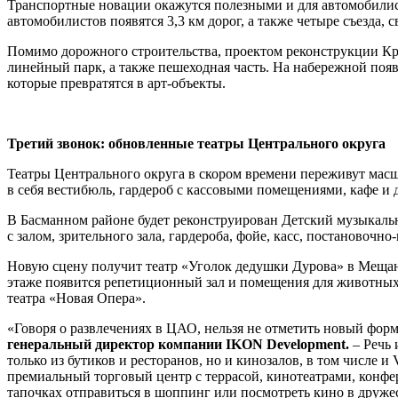
Транспортные новации окажутся полезными и для автомобилис
автомобилистов появятся 3,3 км дорог, а также четыре съезда, 
Помимо дорожного строительства, проектом реконструкции Кра
линейный парк, а также пешеходная часть. На набережной поя
которые превратятся в арт-объекты.
Третий звонок: обновленные театры Центрального округа
Театры Центрального округа в скором времени переживут масшт
в себя вестибюль, гардероб с кассовыми помещениями, кафе и д
В Басманном районе будет реконструирован Детский музыкальны
с залом, зрительного зала, гардероба, фойе, касс, постановоч
Новую сцену получит театр «Уголок дедушки Дурова» в Мещанс
этаже появится репетиционный зал и помещения для животных
театра «Новая Опера».
«Говоря о развлечениях в ЦАО, нельзя не отметить новый форм
генеральный директор компании IKON Development.
– Речь 
только из бутиков и ресторанов, но и кинозалов, в том числе 
премиальный торговый центр с террасой, кинотеатрами, конфер
тапочках отправиться в шоппинг или посмотреть кино в друже