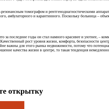
резонансным томографом и рентгенодиагностическими аппарат
ого, амбулаторного и карантинного. Поскольку больница – объек
что за последние годы он стал намного красивее и уютнее, – ко
 Качественный рост уровня жизни, комфорта, безопасности цент
райне важны для этого рынка недвижимости, потому что потенц
шение качества жизни в центре, то такая тенденция немедленно 
ьте открытку