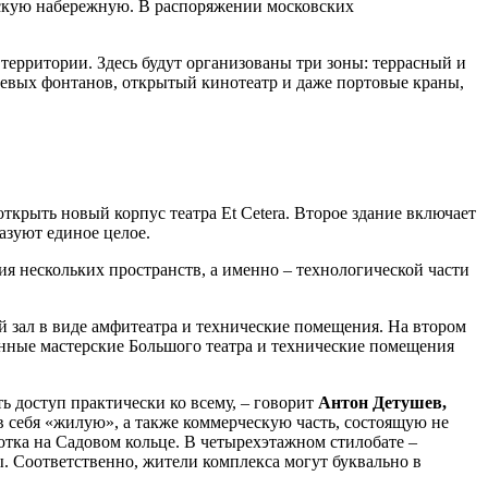
нскую набережную. В распоряжении московских
ерритории. Здесь будут организованы три зоны: террасный и
невых фонтанов, открытый кинотеатр и даже портовые краны,
ткрыть новый корпус театра Et Cetera. Второе здание включает
азуют единое целое.
ия нескольких пространств, а именно – технологической части
й зал в виде амфитеатра и технические помещения. На втором
нные мастерские Большого театра и технические помещения
ь доступ практически ко всему, – говорит
Антон Детушев,
 в себя «жилую», а также коммерческую часть, состоящую не
сотка на Садовом кольце. В четырехэтажном стилобате –
. Соответственно, жители комплекса могут буквально в