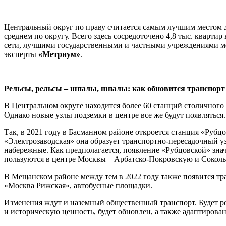
Центральный округ по праву считается самым лучшим местом д
среднем по округу. Всего здесь сосредоточено 4,8 тыс. кварт
сети, лучшими государственными и частными учреждениями м
эксперты
«Метриум»
.
Рельсы, рельсы – шпалы, шпалы: как обновится транспор
В Центральном округе находится более 60 станций столичного 
Однако новые узлы подземки в центре все же будут появляться.
Так, в 2021 году в Басманном районе откроется станция «Руб
«Электрозаводская» она образует транспортно-пересадочный у
набережные. Как предполагается, появление «Рубцовской» зна
пользуются в центре Москвы – Арбатско-Покровскую и Сокол
В Мещанском районе между тем в 2022 году также появится т
«Москва Рижская», автобусные площадки.
Изменения ждут и наземный общественный транспорт. Будет р
и историческую ценность, будет обновлен, а также адаптиров