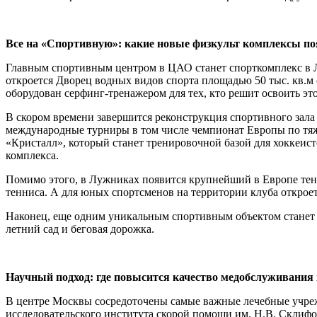
Все на «Спортивную»: какие новые физкульт комплексы п
Главным спортивным центром в ЦАО станет спорткомплекс в Л
откроется Дворец водных видов спорта площадью 50 тыс. кв.м
оборудован серфинг-тренажером для тех, кто решит освоить это
В скором времени завершится реконструкция спортивного зал
международные турниры в том числе чемпионат Европы по тяжел
«Кристалл», который станет тренировочной базой для хоккеисто
комплекса.
Помимо этого, в Лужниках появится крупнейший в Европе тенн
тенниса. А для юных спортсменов на территории клуба откроет
Наконец, еще одним уникальным спортивным объектом станет 
летний сад и беговая дорожка.
Научный подход: где повысится качество медобслуживания
В центре Москвы сосредоточены самые важные лечебные учреж
исследовательского института скорой помощи им. Н.В. Склифос