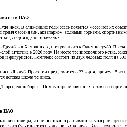
оявятся в ЦАО
ужниках. В ближайшие годы здесь появится масса новых объект
 с тремя бассейнами, аквапарком, водными горками, спортивным
т вид спорта вдали от океанов.
а «Дружба» в Хамовниках, построенного к Олимпиаде-80. По ок
ой атлетике в 2020 году. На месте тренировочного катка, закры
в и фигуристов. Комплекс состоит из двух ледовых поля на 500 ч
исный клуб. Проектом предусмотрено 22 корта, причем 15 из ни
ся детская школа тенниса.
Дворец единоборств. Помимо тренировочных залов со спортивн
 в ЦАО
дения столицы, и они постоянно развиваются, модернизируются
овского будут построены два новых корпуса. Здесь появятся эк