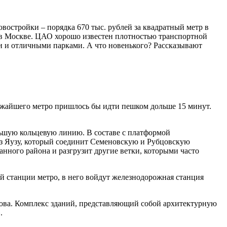
востройки – порядка 670 тыс. рублей за квадратный метр в
ья в Москве. ЦАО хорошо известен плотностью транспортной
 и отличными парками. А что новенького? Рассказывают
лижайшего метро пришлось бы идти пешком дольше 15 минут.
ольшую кольцевую линию. В составе с платформой
ез Яузу, который соединит Семеновскую и Рубцовскую
нного района и разгрузит другие ветки, которыми часто
 станции метро, в него войдут железнодорожная станция
кова. Комплекс зданий, представляющий собой архитектурную
.