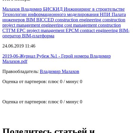
Малахов Владимир
БИСКИД
Инжиниринг в строительстве
Технологии информационного моделирования
НПИ
Палата
инженеров
BIM
BICCED
construction engineering
construction
project management
engineering
cost management
construction
СТГМ
EPC
project management
EPCM
contract engineering
BIM-
оператор
BIM-платформа
24.06.2019 11:46
2019-06-Журнал Рубеж №1 - Герой номера Владимир
Малахов.pdf
Правообладатель:
Владимир Малахов
Оценка от партнеров: плюс
0
/ минус
0
Оценка от партнеров: плюс
0
/ минус
0
Поделитесь статьей и