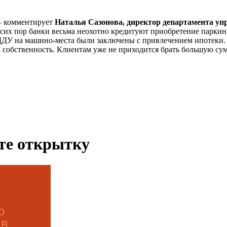
– комментирует
Наталья Сазонова, директор департамента уп
сих пор банки весьма неохотно кредитуют приобретение паркин
ДДУ на машино-места были заключены с привлечением ипотеки. В
 собственность. Клиентам уже не приходится брать б
о
льшую сум
ьте открытку