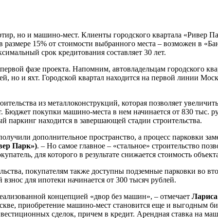
ртир, но и машино-мест. Клиенты городского квартала «Ривер П
 в размере 15% от стоимости выбранного места – возможен в 
симальный срок кредитования составляет 30 лет.
 первой фазе проекта. Напомним, автовладельцам городского ква
ей, но и яхт. Городской квартал находится на первой линии Мос
роительства из металлоконструкций, которая позволяет увеличи
т. Бюджет покупки машино-места в нем начинается от 830 тыс. 
ый паркинг находится в завершающей стадии строительства.
получили дополнительное пространство, а процесс парковки зам
вер Парк»)
. – Но самое главное – «стальное» строительство позв
купатель, для которого в результате снижается стоимость объект
ьства, покупателям также доступны подземные парковки во вто
взнос для ипотеки начинается от 300 тысяч рублей.
реализованной концепцией «двор без машин», – отмечает
Лариса
оскве, приобретение машино-мест становится еще и выгодным 
естиционных сделок, причем в кредит. Арендная ставка на маши