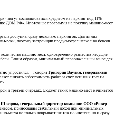
арк» могут воспользоваться кредитом на паркинг под 11%
«Банке ДОМ.РФ». Ипотечные программы на покупку машино-мест
ртала доступны сразу несколько паркингов. Два из них –
квы-реки, поэтому застройщик предусмотрел несколько боксов
ть количество машино-мест, одновременно разместив несущие
рублей. Таким образом, минимальный первоначальный взнос для
етно упростился, – говорит
Григорий Ваулин, генеральный
оляет снизить себестоимость работ за счет меньших трат на
а».
рой и третьей очередях. Бюджет таких машино-мест начинается
 Швецова, генеральный директор компании ООО «Ривер
бизнесом, приносящим стабильный доход при минимальных
но-места не только покрывает платеж по ипотеке, но и сразу