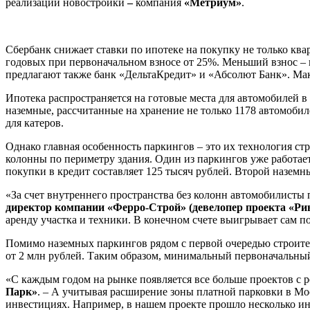
реализации новостройки
–
компания
«Метриум»
.
Сбербанк снижает ставки по ипотеке на покупку не только ква
годовых при первоначальном взносе от 25%. Меньший взнос –
предлагают также банк «ДельтаКредит» и «Абсолют Банк». Мак
Ипотека распространяется на готовые места для автомобилей в
наземные, рассчитанные на хранение не только 1178 автомобил
для катеров.
Однако главная особенность паркингов – это их технология ст
колонны по периметру здания. Один из паркингов уже работае
покупки в кредит составляет 125 тысяч рублей. Второй наземн
«За счет внутреннего пространства без колонн автомобилисты 
директор компании «Ферро-Строй» (девелопер проекта «Ри
аренду участка и техники. В конечном счете выигрывает сам по
Помимо наземных паркингов рядом с первой очередью строител
от 2 млн рублей. Таким образом, минимальный первоначальный 
«С каждым годом на рынке появляется все больше проектов с 
Парк»
. – А учитывая расширение зоны платной парковки в М
инвестициях. Например, в нашем проекте прошло несколько инв