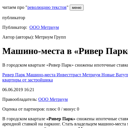
читаем про "
революцию текстов
"
меню
публикатор
Публикатор:
ООО Метриум
Автор (авторы): Метриум Групп
Машино-места в «Ривер Парке»
В городском квартале «Ривер Парк» снижены ипотечные ставки
Ривер Парк
Машино-места
Инвесттраст
Метриум
Новые Вату
квартиры от застройщика
06.06.2019 16:21
Правообладатель:
ООО Метриум
Оценка от партнеров: плюс
0
/ минус
0
В городском квартале
«Ривер Парк»
снижены ипотечные ставк
арендной ставкой на паркинг. Стать владельцем машино-места