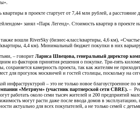
ты».
вартиры в проекте стартует от 7,44 млн рублей, а расстояние до
йлендом» занял «Парк Легенд». Стоимость квартир в проекте нач
кже вошли RiverSky (бизнес-класс/квартиры, 4,6 км), «Счастье 
с/квартиры, 4,4 км). Минимальный бюджет покупки в них варьиру
тьми, – говорит
Лариса Швецова, генеральный директор ко
дним из факторов принятия решения о покупке. Три-пять километ
оны, сохраняется камерность проекта, так как жителям не прихо
ст для прогулок москвичей и гостей столицы, поскольку на сег
ой инфраструктурой – это не только новое благоустроенное по 
мпании «Метриум» (участник партнерской сети CBRE).
– Реа
гут работать около семи тысяч жителей и 200 предприятий малог
ижимость могут расти даже после ввода домов в эксплуатацию, п
сти актуально для всех покупателей, а не только семей с детьм