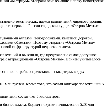
мпании
«Метриум»
отобрали близлежащие к парку новостройки
едставлено тематических парков развлечений мирового уровня,
кроется первый в России городской курорт «Остров Мечты» –
огулочными аллеями, велодорожками, канатной дорогой,
родскими объектами. Поэтому открытие «Острова Мечты»
я новой инфраструктурой недалеко от дома.
развлечений и выяснили, где представлено самое доступное
нтра с аттракционами «Острова Мечты». Причем учитывалось
ести новостройках представлены квартиры, в двух –
,01 млн рублей. Кроме того, это самый близкорасположенный к
азвлечения составляет 5 километров.
и бизнес-класса. Бюджет покупки начинается от 5,28 млн