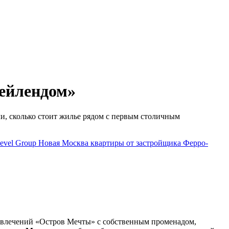
ейлендом»
, сколько стоит жилье рядом с первым столичным
evel Group
Новая Москва
квартиры от застройщика
Ферро-
азвлечений «Остров Мечты» с собственным променадом,