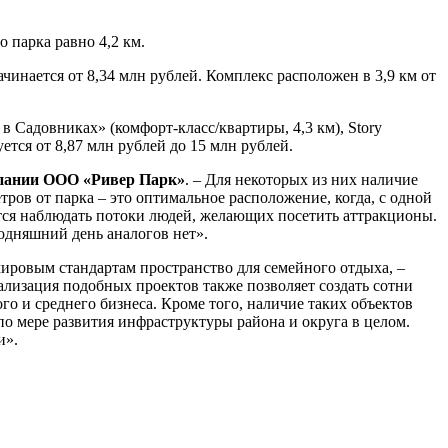
 парка равно 4,2 км.
инается от 8,34 млн рублей. Комплекс расположен в 3,9 км от
в Садовниках» (комфорт-класс/квартиры, 4,3 км), Story
ется от 8,87 млн рублей до 15 млн рублей.
мпании ООО «Ривер Парк»
. – Для некоторых из них наличие
ров от парка – это оптимальное расположение, когда, с одной
дится наблюдать потоки людей, желающих посетить аттракционы.
одняшний день аналогов нет».
мировым стандартам пространство для семейного отдыха, –
лизация подобных проектов также позволяет создать сотни
о и среднего бизнеса. Кроме того, наличие таких объектов
о мере развития инфраструктуры района и округа в целом.
и».