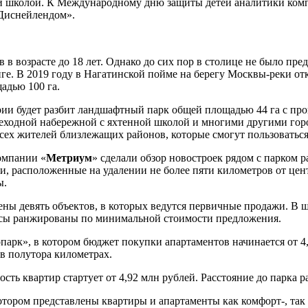
ой школой. К Международному дню защиты детей аналитики ко
«Диснейлендом».
 в возрасте до 18 лет. Однако до сих пор в столице не было пр
е. В 2019 году в Нагатинской пойме на берегу Москвы-реки от
адью 100 га.
рии будет разбит ландшафтный парк общей площадью 44 га с пр
шеходной набережной с яхтенной школой и многими другими го
всех жителей близлежащих районов, которые смогут пользоватьс
омпании «
Метриум
» сделали обзор новостроек рядом с парком 
и, расположенные на удалении не более пяти километров от це
ы.
ны девять объектов, в которых ведутся первичные продажи. В ш
ксы ранжированы по минимальной стоимости предложения.
парк», в котором бюджет покупки апартаментов начинается от 4
в полутора километрах.
сть квартир стартует от 4,92 млн рублей. Расстояние до парка р
отором представлены квартиры и апартаменты как комфорт-, так 