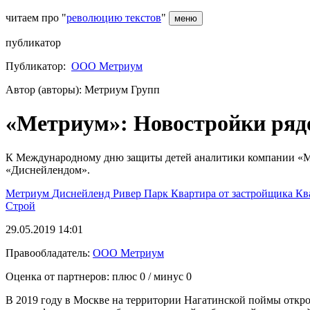
читаем про "
революцию текстов
"
меню
публикатор
Публикатор:
ООО Метриум
Автор (авторы): Метриум Групп
«Метриум»: Новостройки ряд
К Международному дню защиты детей аналитики компании «Ме
«Диснейлендом».
Метриум
Диснейленд
Ривер Парк
Квартира от застройщика
Кв
Строй
29.05.2019 14:01
Правообладатель:
ООО Метриум
Оценка от партнеров: плюс
0
/ минус
0
В 2019 году в Москве на территории Нагатинской поймы откр