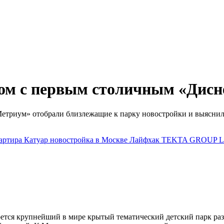
ом с первым столичным «Дисн
триум» отобрали близлежащие к парку новостройки и выяснили
артира
Катуар
новостройка в Москве
Лайфхак
TEKTA GROUP
L
оется крупнейший в мире крытый тематический детский парк р