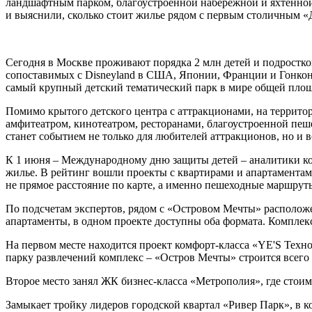
ландшафтным парком, благоустроенной набережной и яхтенн
и выяснили, сколько стоит жилье рядом с первым столичным 
Сегодня в Москве проживают порядка 2 млн детей и подростков
сопоставимых с Disneyland в США, Японии, Франции и Гонконг
самый крупный детский тематический парк в мире общей площ
Помимо крытого детского центра с аттракционами, на террито
амфитеатром, кинотеатром, ресторанами, благоустроенной пе
станет событием не только для любителей аттракционов, но и 
К 1 июня – Международному дню защиты детей – аналитики к
жилье. В рейтинг вошли проекты с квартирами и апартаментам
не прямое расстояние по карте, а именно пешеходные маршрут
По подсчетам экспертов, рядом с «Островом Мечты» расположе
апартаменты, в одном проекте доступны оба формата. Компле
На первом месте находится проект комфорт-класса «YE'S Техно
парку развлечений комплекс – «Остров Мечты» строится всего 
Второе место занял ЖК бизнес-класса «Метрополия», где стоимо
Замыкает тройку лидеров городской квартал «Ривер Парк», в к