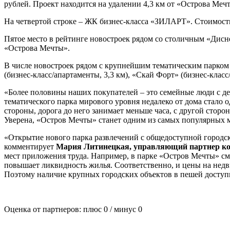
рублей. Проект находится на удалении 4,3 км от «Острова Меч
На четвертой строке – ЖК бизнес-класса «ЗИЛАРТ». Стоимость к
Пятое место в рейтинге новостроек рядом со столичным «Дисне
«Острова Мечты».
В числе новостроек рядом с крупнейшим тематическим парком та
(бизнес-класс/апартаменты, 3,3 км), «Скай Форт» (бизнес-клас
«Более половины наших покупателей – это семейные люди с де
тематического парка мирового уровня недалеко от дома стало о
стороны, дорога до него занимает меньше часа, с другой стор
Уверена, «Остров Мечты» станет одним из самых популярных ме
«Открытие нового парка развлечений с общедоступной городск
комментирует
Мария Литинецкая, управляющий партнер ко
мест приложения труда. Например, в парке «Остров Мечты» смо
повышает ликвидность жилья. Соответственно, и цены на недв
Поэтому наличие крупных городских объектов в пешей доступно
Оценка от партнеров: плюс
0
/ минус
0